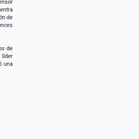
fensor
entra
ón de
onces
os de
líder
ó una