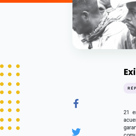
Ex
RÉ
21 e
acue
gara
comu