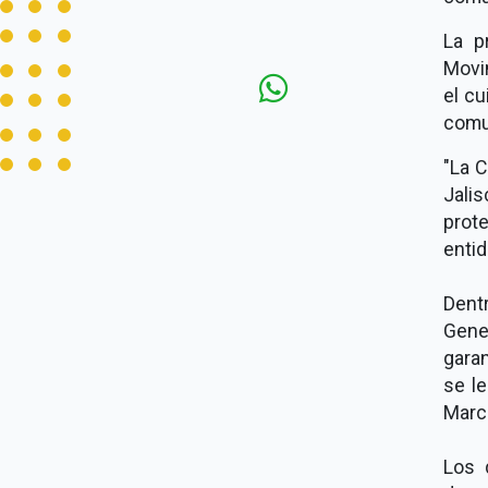
La p
Movim
el cu
comu
"La 
Jalis
prot
entid
Dent
Gener
garan
se le
Marc
Los 