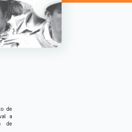
to de
val a
es de