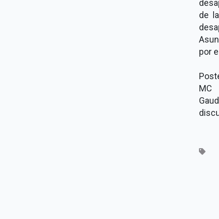
desap
de l
desa
Asun
por e
Post
MC d
Gaud
discu