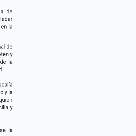
ia de
alecer
 en la
al de
eten y
de la
d.
calía
o y la
 quien
illa y
se la