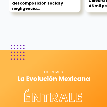
Celebra 
descomposición social y
45 mil p
negligencia...
LOGREMOS
La Evolución Mexicana
ÉNTRALE