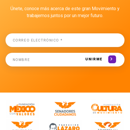
Únete, conoce más acerca de este gran Movimiento y
trabajemos juntos por un mejor futuro.
UNIRME