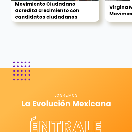
Movimiento Ciudadano
Virgina M
acredita crecimiento con
Movimient
candidatos ciudadanos
LOGREMOS
La Evolución Mexicana
ÉNTRALE