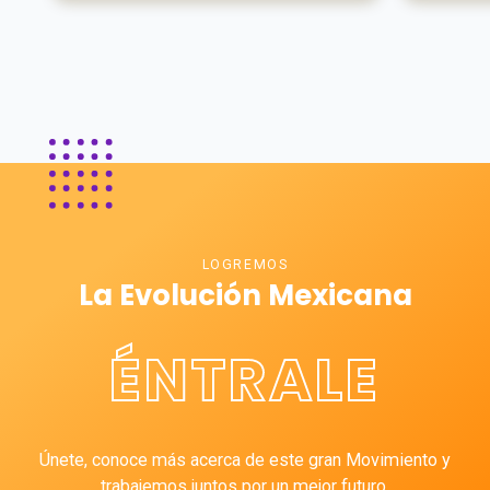
LOGREMOS
La Evolución Mexicana
ÉNTRALE
Únete, conoce más acerca de este gran Movimiento y
trabajemos juntos por un mejor futuro.