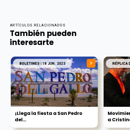
ARTÍCULOS RELACIONADOS
También pueden
interesarte
BOLETINES
| 18 JUN. 2023
RÉPLICA 
¡Llega la fiesta a San Pedro
Movimie
del...
a Cristi