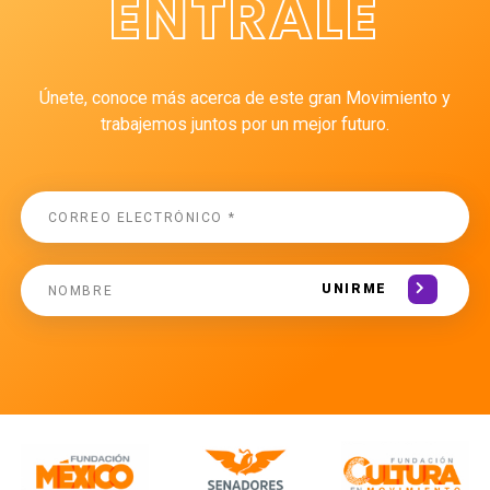
ÉNTRALE
Únete, conoce más acerca de este gran Movimiento y
trabajemos juntos por un mejor futuro.
UNIRME