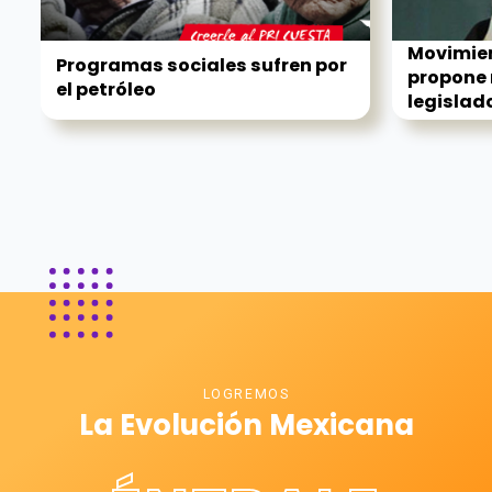
Movimie
Programas sociales sufren por
propone 
el petróleo
legislado
LOGREMOS
La Evolución Mexicana