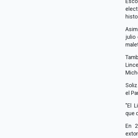
Esco
elec
histo
Asim
juli
malet
Tambi
Lince
Mich
Soliz
el Pa
"El 
que 
En 2
exto