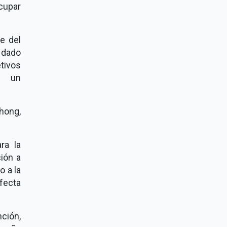
ocupar
te del
 dado
tivos
n un
hong,
ra la
ción a
 a la
fecta
ción,