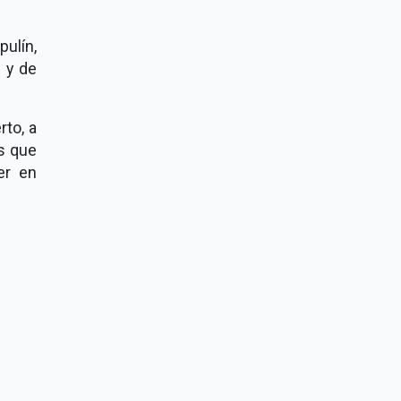
pulín,
 y de
rto, a
s que
er en