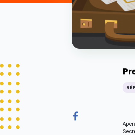
Pr
RÉ
Apen
Secr