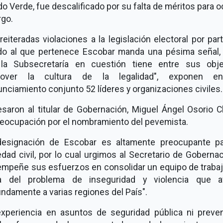
do Verde, fue descalificado por su falta de méritos para 
rgo.
reiteradas violaciones a la legislación electoral por par
ido al que pertenece Escobar manda una pésima señal,
la Subsecretaría en cuestión tiene entre sus obje
mover la cultura de la legalidad", exponen e
nciamiento conjunto 52 líderes y organizaciones civiles.
esaron al titular de Gobernación, Miguel Ángel Osorio C
reocupación por el nombramiento del pevemista.
designación de Escobar es altamente preocupante pa
dad civil, por lo cual urgimos al Secretario de Goberna
empeñe sus esfuerzos en consolidar un equipo de trabajo
ra del problema de inseguridad y violencia que a
ndamente a varias regiones del País".
experiencia en asuntos de seguridad pública ni preven