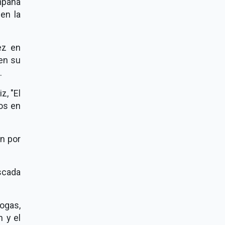
mpaña
en la
ez en
en su
.
z, "El
ios en
án por
scada
ogas,
 y el