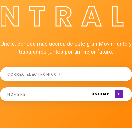
ÉNTRAL
Únete, conoce más acerca de este gran Movimiento y
trabajemos juntos por un mejor futuro.
UNIRME