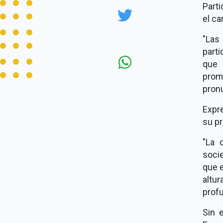
Parti
el ca
"Las 
part
que 
pro
pronu
Expr
su p
"La 
socie
que 
altu
profu
Sin 