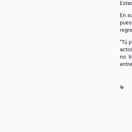
Esta
En su
pues
regr
"Tú p
acto
no t
entre