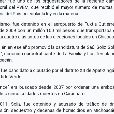
bar fue uno de los orquestadores de la reciente ca
toral del PVEM, que recibió el mayor número de multas 
ria del País por violar la ley en la materia.
ismo, fue detenido en el aeropuerto de Tuxtla Gutiérr
o de 2009 con un millón 100 mil pesos que transportaba 
a cuatro días antes de las elecciones locales en Chiapas
én en ese año promovió la candidatura de Saúl Soliz Soli
", conocido narcotraficante de La Familia y Los Templar
oacán.
 fue candidato a diputado por el distrito XII de Apat-zing
rtido Verde.
Lince" era buscado desde 2007 por ordenar una embo
dejó cinco soldados muertos en Carácuaro.
011, Soliz fue detenido y acusado de tráfico de dr
rsión, secuestro y decenas de homicidios en Michoacán