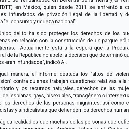
ITDTT) en México, quien desde 2011 se enfrentó a c
les infundados de privación ilegal de la libertad y de
a "el consumo y riqueza nacional".
único delito ha sido proteger los derechos de los pu
genas en relación con la construcción de un parque eóli
tierras. Actualmente esta a la espera que la Procura
al de la República no apele la decisión que determinó q
s eran infundados", indicó AI.
gual manera, el informe destaca los "altos de violen
sión" contra quienes trabajan cuestiones relativas a la t
rritorio y los recursos naturales, derechos de las muj
, de lesbianas, gays, bisexuales, transgénero o intersexu
e los derechos de las personas migrantes, así como c
distas y sindicalistas que defienden los derechos human
trágica realidad es que muchas de las personas que defi
derechos humanos en América Latina y el Caribe s