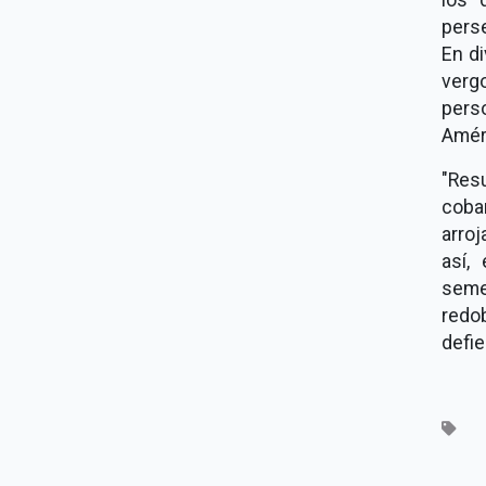
pers
En d
verg
perso
Améri
"Res
cobar
arro
así,
seme
redo
defi