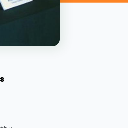
s
ida y