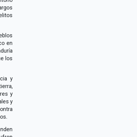
argos
litos
eblos
co en
duría
ue los
cia y
ierra,
eres y
ales y
ontra
os.
enden
ufren