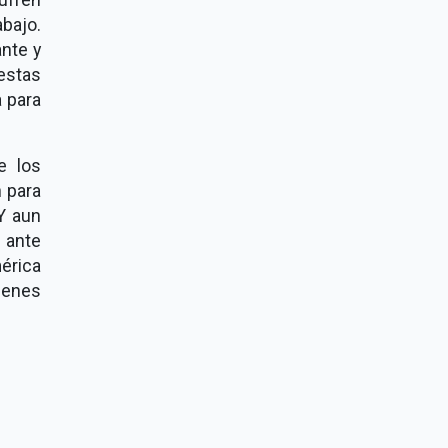
bajo.
nte y
estas
a para
e los
n para
Y aun
 ante
érica
ienes