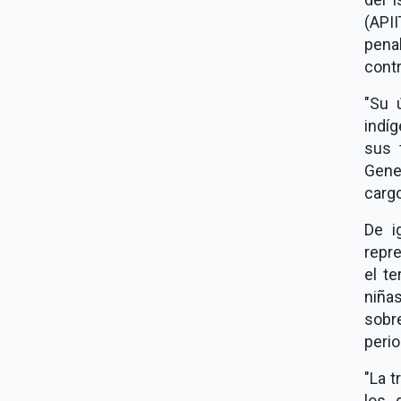
(API
pena
contr
"Su 
indí
sus 
Gener
cargo
De i
repre
el te
niñas
sobr
perio
"La 
los 