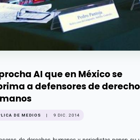
procha AI que en México se
prima a defensores de derecho
manos
PLICA DE MEDIOS
|
9 DIC. 2014
nsores de derechos humanos y periodistas ponen su v