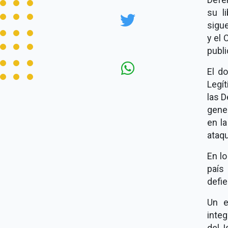
su l
sigue
y el 
publ
El d
Legít
las 
gene
en l
ataqu
En lo
país 
defi
Un e
inte
del 