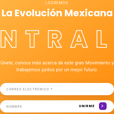
LOGREMOS
La Evolución Mexicana
ÉNTRAL
Únete, conoce más acerca de este gran Movimiento y
trabajemos juntos por un mejor futuro.
UNIRME