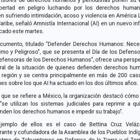
ibertad en peligro luchando por los derechos human
n sufriendo intimidación, acoso y violencia en América 
Caribe, señaló Amnistía Internacional (AI) en un nuevo i
icado este martes.
ocumento, titulado "Defender Derechos Humanos: Neces
imo y Peligroso", que se presenta el Día de los Defens
Defensoras de los Derechos Humanos", ofrece una perspe
ral de la situación de quienes defienden derechos hu
a región y se centra principalmente en más de 200 cas
es sobre los que AI ha actuado en los dos últimos años.
 que se refiere a México, la organización destacó cómo
"se utilizan los sistemas judiciales para reprimir a q
enden los derechos humanos e impedir su trabajo".
jemplo de ellos es el caso de Bettina Cruz Veláz
grante y cofundadora de la Asamblea de los Pueblos Indí
Istmo de Tehuantepec en Defensa de la Tierra y el Terri