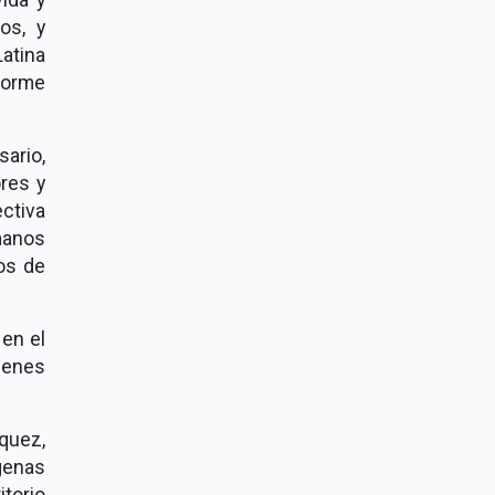
os, y
Latina
nforme
ario,
ores y
ctiva
manos
os de
 en el
uienes
quez,
genas
torio