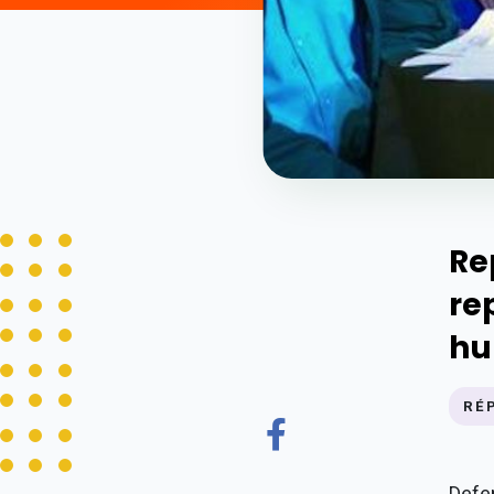
Re
re
hu
RÉ
Defe