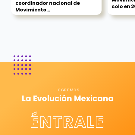
coordinador nacional de
solo en 2
Movimiento...
LOGREMOS
La Evolución Mexicana
ÉNTRALE