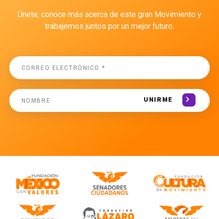
Únete, conoce más acerca de este gran Movimiento y
trabajemos juntos por un mejor futuro.
UNIRME