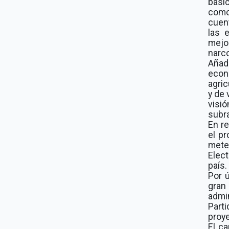
bási
como
cuen
las 
mejo
narco
Añad
econ
agri
y de 
visió
subr
En re
el p
meten
Elect
país.
Por 
gran
admi
Part
proye
El c