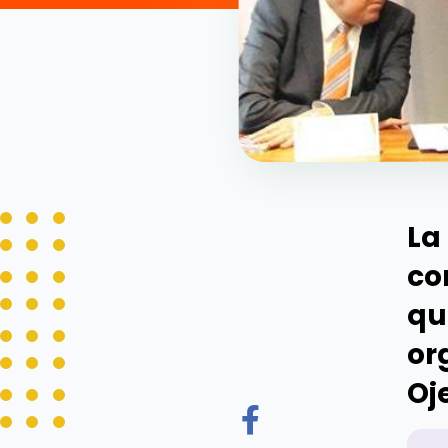
La
co
qu
or
Oj