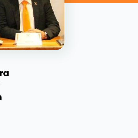
ra
r
n