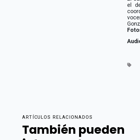
el d
coord
voce
Gonz
Foto
Audi
ARTÍCULOS RELACIONADOS
También pueden