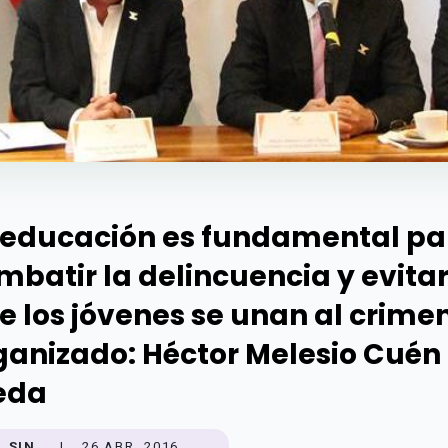
 educación es fundamental pa
mbatir la delincuencia y evita
e los jóvenes se unan al crime
ganizado: Héctor Melesio Cuén
eda
SIN.
|
26 ABR. 2016