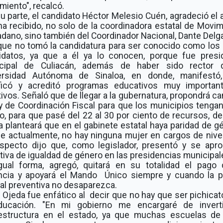
miento", recalcó.
u parte, el candidato Héctor Melesio Cuén, agradeció el
a recibido, no solo de la coordinadora estatal de Movi
dano, sino también del Coordinador Nacional, Dante Delg
 que no tomó la candidatura para ser conocido como los 
idatos, ya que a él ya lo conocen, porque fue presi
cipal de Culiacán, además de haber sido rector 
ersidad Autónoma de Sinaloa, en donde, manifestó
ificó y acreditó programas educativos muy importan
ivos. Señaló que de llegar a la gubernatura, propondrá c
ey de Coordinación Fiscal para que los municipios tenga
o, para que pasé del 22 al 30 por ciento de recursos, de
 planteará que en el gabinete estatal haya paridad de g
e actualmente, no hay ninguna mujer en cargos de nivel
especto dijo que, como legislador, presentó y se apro
ativa de igualdad de género en las presidencias municipal
gual forma, agregó, quitará en su totalidad el pago 
ncia y apoyará el Mando Único siempre y cuando la po
al preventiva no desaparezca.
Ojeda fue enfático al decir que no hay que ser pichica
ducación. "En mi gobierno me encargaré de invert
aestructura en el estado, ya que muchas escuelas de 