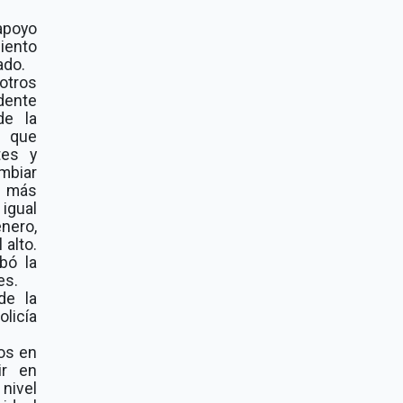
 apoyo
miento
ado.
otros
dente
de la
, que
tes y
ambiar
n más
 igual
énero,
 alto.
bó la
es.
de la
licía
tos en
ir en
nivel