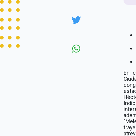
En c
Ciud
cong
esta
Héct
Indi
inter
ademá
"Mele
traye
atre