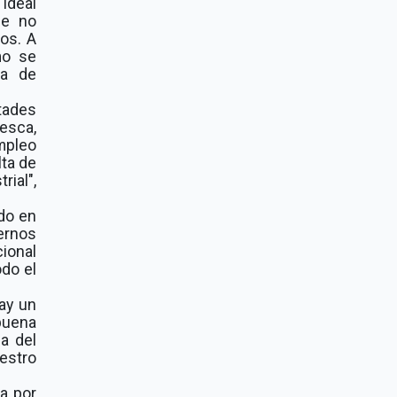
ideal
ue no
os. A
mo se
ma de
tades
esca,
mpleo
lta de
rial",
ido en
ernos
cional
odo el
ay un
buena
a del
estro
a por