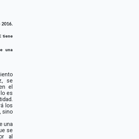
 2016.
 tiene
ne una
iento
z, se
en el
lo es
idad.
á los
, sino
ne una
que se
or al