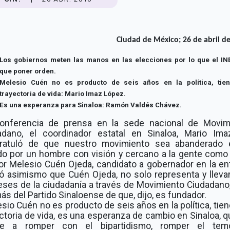
Ciudad de México; 26 de abril de
Los gobiernos meten las manos en las elecciones por lo que el INE
que poner orden.
Melesio Cuén no es producto de seis años en la política, tie
trayectoria de vida: Mario Imaz López.
Es una esperanza para Sinaloa: Ramón Valdés Chávez.
onferencia de prensa en la sede nacional de Movim
adano, el coordinador estatal en Sinaloa, Mario Ima
ratuló de que nuestro movimiento sea abanderado 
do por un hombre con visión y cercano a la gente como 
or Melesio Cuén Ojeda, candidato a gobernador en la ent
có asimismo que Cuén Ojeda, no solo representa y llevar
eses de la ciudadanía a través de Movimiento Ciudadano
s del Partido Sinaloense de que, dijo, es fundador.
sio Cuén no es producto de seis años en la política, tie
ctoria de vida, es una esperanza de cambio en Sinaloa, 
ve a romper con el bipartidismo, romper el tem