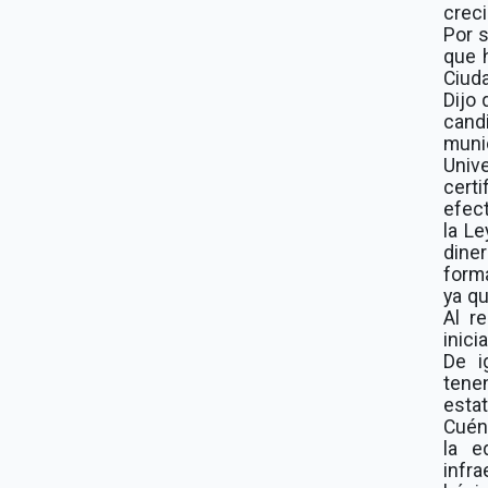
creci
Por s
que h
Ciuda
Dijo
cand
muni
Univ
cert
efect
la L
diner
forma
ya qu
Al r
inici
De i
tene
estat
Cuén 
la e
infr