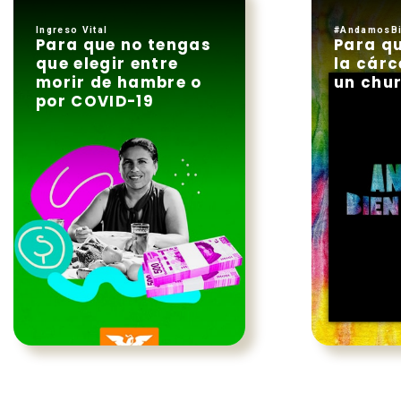
Ingreso Vital
#AndamosBi
Para que no tengas
Para q
que elegir entre
la cárc
morir de hambre o
un chur
por COVID-19