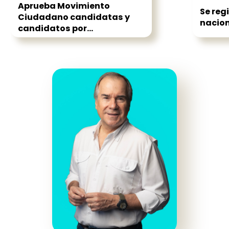
Aprueba Movimiento
Se reg
Ciudadano candidatas y
nacion
candidatos por...