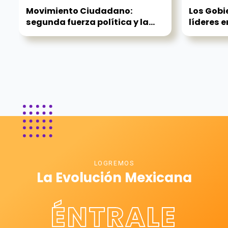
Movimiento Ciudadano:
Los Gobi
segunda fuerza política y la...
líderes e
LOGREMOS
La Evolución Mexicana
ÉNTRALE