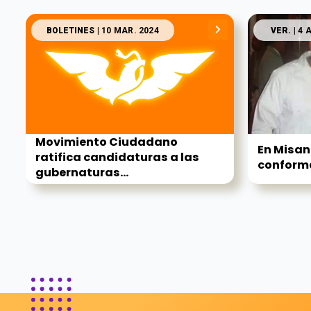
BOLETINES
| 10 MAR. 2024
VER.
| 4 
Movimiento Ciudadano
En Misan
ratifica candidaturas a las
conforma
gubernaturas...