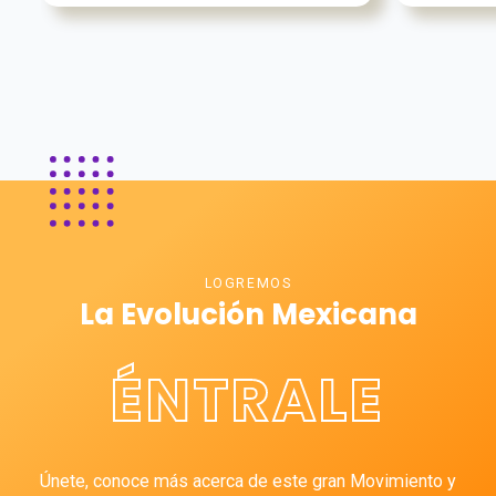
LOGREMOS
La Evolución Mexicana
ÉNTRALE
Únete, conoce más acerca de este gran Movimiento y