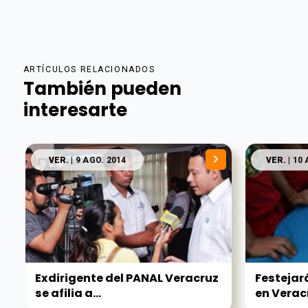
ARTÍCULOS RELACIONADOS
También pueden
interesarte
VER.
| 9 AGO. 2014
VER.
| 10
Exdirigente del PANAL Veracruz
Festejar
se afilia a...
en Verac