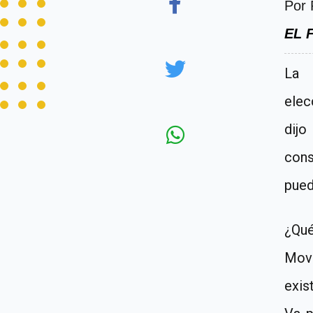
Por
EL 
L
elec
dijo
cons
pued
¿Qu
Mov
exis