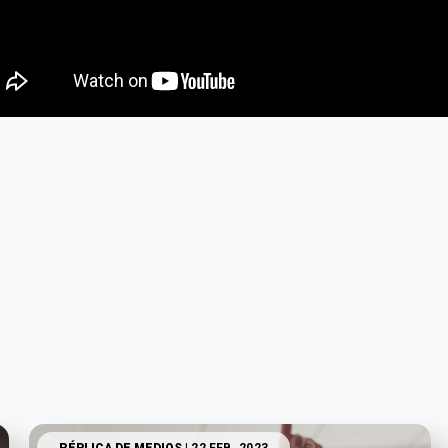
ante Delgado | Elecciones México | Movimiento Ciudadano | Elecci