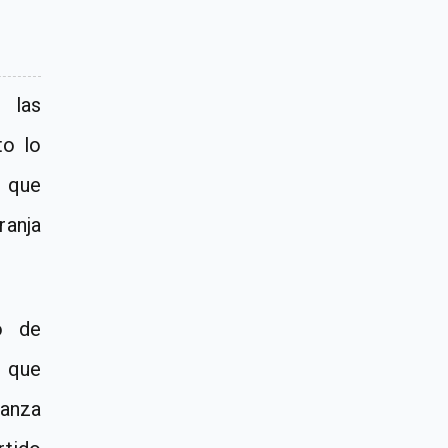
 las
to lo
o que
ranja
o de
 que
ianza