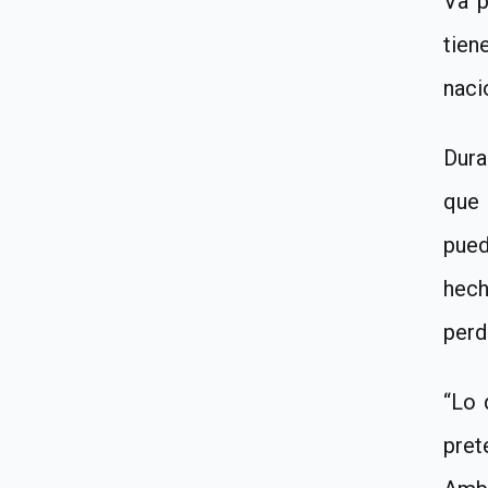
Va 
tien
naci
Dura
qu
pued
hech
perd
“Lo 
pret