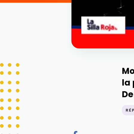
Mo
la
De
RÉ