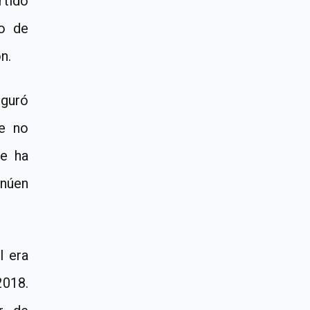
rtido
to de
n.
guró
ue no
ue ha
inúen
I era
2018.