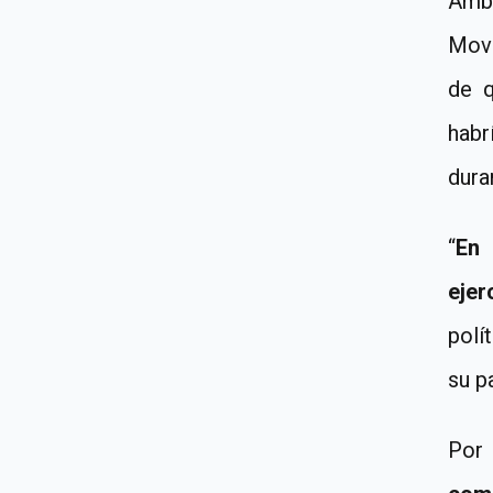
Ambo
Movi
de q
habr
dura
“
En 
ejer
polí
su p
Por 