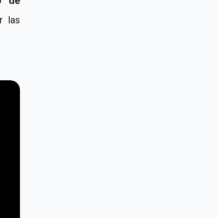
o de
r las