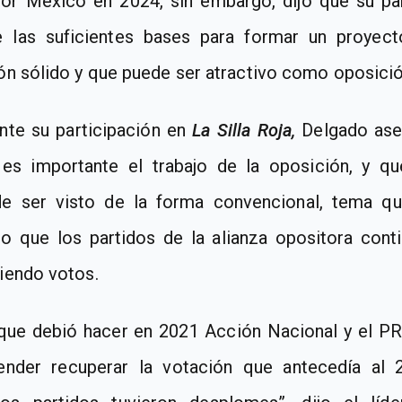
por México
en 2024
, sin embargo, dijo que su pa
e las suficientes bases para formar un proyec
ón sólido y que puede ser atractivo como oposició
nte su participación en
La Silla Roja
,
Delgado ase
e
es importante el trabajo de la oposición, y q
e ser visto de la forma convencional
, tema q
o que los partidos de la alianza opositora cont
iendo votos.
que debió hacer en 2021 Acción Nacional y el PR
ender recuperar la votación que antecedía al 