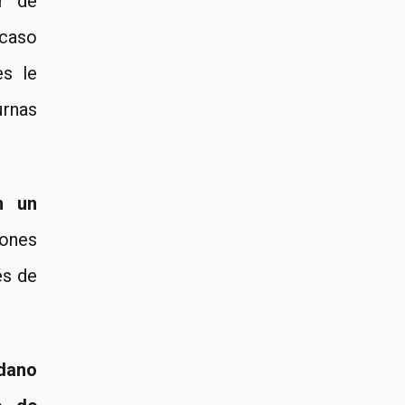
er de
 caso
tes
le
urnas
n un
ones
és de
dano