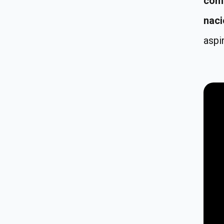
com
naci
aspi