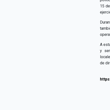
15 de
ejerc
Duran
tamb
opera
A est
y sen
local
de di
http