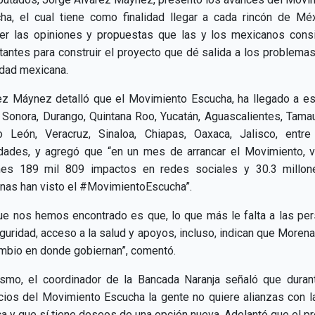
ha, el cual tiene como finalidad llegar a cada rincón de Mé
er las opiniones y propuestas que las y los mexicanos cons
tantes para construir el proyecto que dé salida a los problemas
dad mexicana.
ez Máynez detalló que el Movimiento Escucha, ha llegado a e
Sonora, Durango, Quintana Roo, Yucatán, Aguascalientes, Tamau
 León, Veracruz, Sinaloa, Chiapas, Oaxaca, Jalisco, entre
idades, y agregó que “en un mes de arrancar el Movimiento, 
nes 189 mil 809 impactos en redes sociales y 30.3 millo
nas han visto el #MovimientoEscucha”.
ue nos hemos encontrado es que, lo que más le falta a las pe
guridad, acceso a la salud y apoyos, incluso, indican que Morena
mbio en donde gobiernan”, comentó.
smo, el coordinador de la Bancada Naranja señaló que duran
icios del Movimiento Escucha la gente no quiere alianzas con la
ica y que sí tiene deseos de una opción nueva. Adelantó que el p