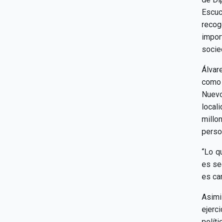
Escuc
recog
impor
socie
Álvar
como 
Nuevo
local
millo
perso
“Lo q
es se
es ca
Asimi
ejerc
polít