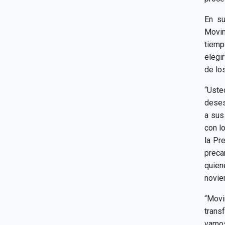
En su
Movim
tiemp
elegi
de los
“Ust
deses
a sus
con l
la Pr
preca
quien
novie
“Movi
transf
vamos