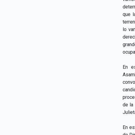
deter
que l
terre
lo va
derec
grand
ocupa
En es
Asamb
convo
candi
proce
de la
Julie
En es
de Di