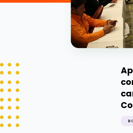
Ap
co
ca
Co
B