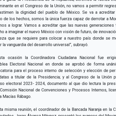
minante en el Congreso de la Unión, no vamos a permitir regre
astimen la dignidad del pueblo de México. Se va a acreditar
no de los hechos, somos la única fuerza capaz de derrotar a Mo
mos a lograr. Vamos a acreditar que las nuevas generaciones 
ho a imaginar el nuevo México con visión de futuro, de innovació
eza que se requiere para colocar a nuestro país donde se m
r la vanguardia del desarrollo universal”, subrayó.
ta ocasión la Coordinadora Ciudadana Nacional fue erig
lea Electoral Nacional en donde se aprobó de forma unán
catoria para el proceso interno de selección y elección de pe
datas a titular de la Presidencia; y al Congreso de la Unión p
so electoral 2023- 2024, documento al que dio lectura la pres
 Comisión Nacional de Convenciones y Procesos Internos, lice
ta Macías Rábago.
ta misma reunión, el coordinador de la Bancada Naranja en la 
putados, Jorge Álvarez Máynez, presentó los avances del Movi