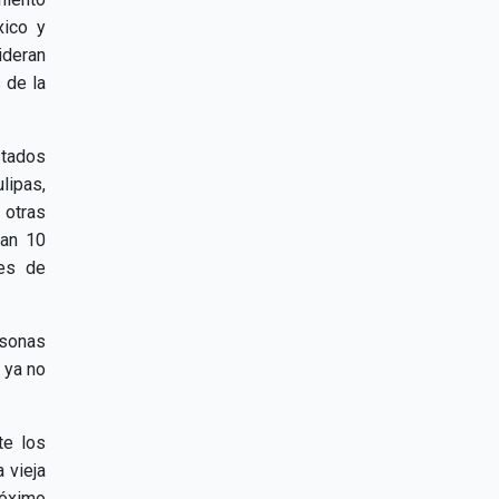
xico y
ideran
 de la
stados
lipas,
 otras
van 10
nes de
rsonas
 ya no
te los
 vieja
róximo