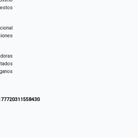
 estos
cional
iones
adoras
utados
rganos
2177720311558430