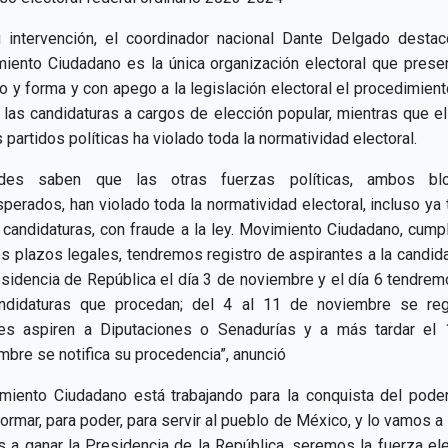
 intervención, el coordinador nacional Dante Delgado desta
iento Ciudadano es la única organización electoral que prese
o y forma y con apego a la legislación electoral el procedimient
r las candidaturas a cargos de elección popular, mientras que el
 partidos políticas ha violado toda la normatividad electoral.
edes saben que las otras fuerzas políticas, ambos blo
perados, han violado toda la normatividad electoral, incluso ya 
 candidaturas, con fraude a la ley. Movimiento Ciudadano, cump
os plazos legales, tendremos registro de aspirantes a la candida
esidencia de República el día 3 de noviembre y el día 6 tendrem
ndidaturas que procedan; del 4 al 11 de noviembre se reg
es aspiren a Diputaciones o Senadurías y a más tardar el
mbre se notifica su procedencia”, anunció
miento Ciudadano está trabajando para la conquista del poder
ormar, para poder, para servir al pueblo de México, y lo vamos a 
 a ganar la Presidencia de la República, seremos la fuerza ele