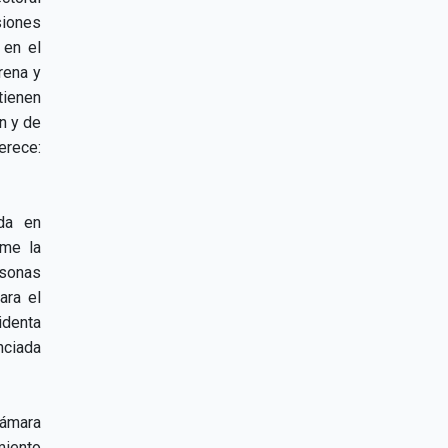
siones
 en el
rena y
tienen
n y de
erece:
ida en
ime la
rsonas
ara el
identa
nciada
Cámara
miento