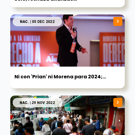
NAC.
| 05 DEC 2022
Ni con 'Prian' ni Morena para 2024;...
NAC.
| 29 NOV 2022