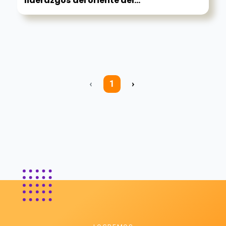
liderazgos del oriente del...
‹
1
›