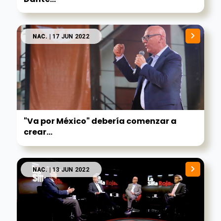
NAC.
| 17 JUN 2022
"Va por México" debería comenzar a
crear...
NAC.
| 13 JUN 2022