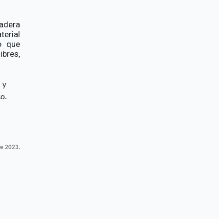
.
adera
erial
o que
bres,
 y
co.
de 2023.