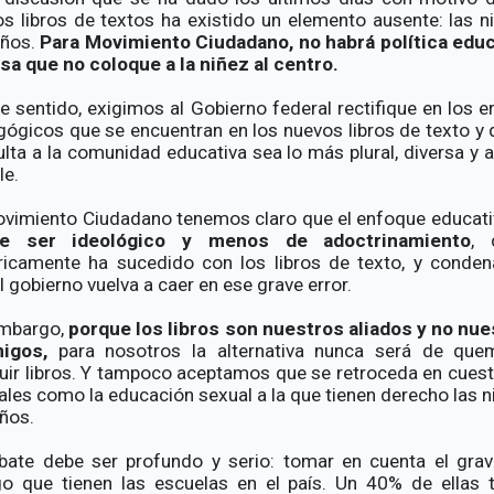
s libros de textos ha existido un elemento ausente: las n
iños.
Para Movimiento Ciudadano, no habrá política educ
sa que no coloque a la niñez al centro.
e sentido, exigimos al Gobierno federal rectifique en los e
ógicos que se encuentran en los nuevos libros de texto y 
lta a la comunidad educativa sea lo más plural, diversa y 
le.
ovimiento Ciudadano tenemos claro que el enfoque educat
e ser ideológico y menos de adoctrinamiento
, 
óricamente ha sucedido con los libros de texto, y conde
l gobierno vuelva a caer en ese grave error.
embargo,
porque los libros son nuestros aliados y no nue
igos,
para nosotros la alternativa nunca será de que
uir libros. Y tampoco aceptamos que se retroceda en cues
ales como la educación sexual a la que tienen derecho las n
iños.
bate debe ser profundo y serio: tomar en cuenta el gra
o que tienen las escuelas en el país. Un 40% de ellas 