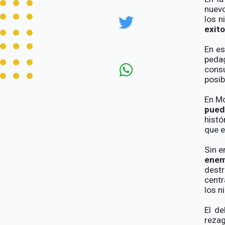
nuevo
los n
exito
En es
pedag
consu
posib
En M
pued
hist
que e
Sin 
enem
destr
centr
los n
El de
rezag