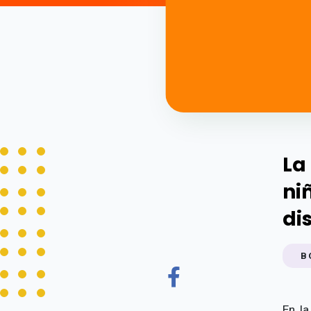
La
ni
di
B
En la