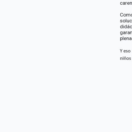
caren
Como
solu
didá
gara
plena
Y eso
niños