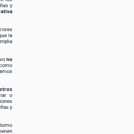
iñas y
ativa
rrores
que la
amplia
ivo
no
como
namos
stros
mar o
tiones
iñas y
vísimo
tienen