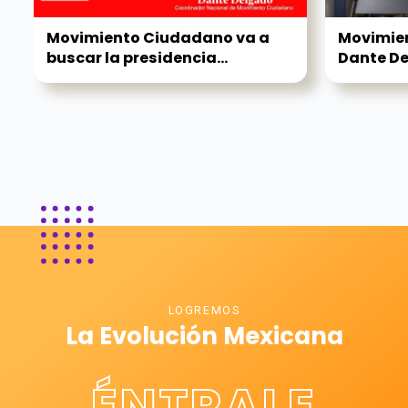
Movimiento Ciudadano va a
Movimien
buscar la presidencia...
Dante D
LOGREMOS
La Evolución Mexicana
ÉNTRALE