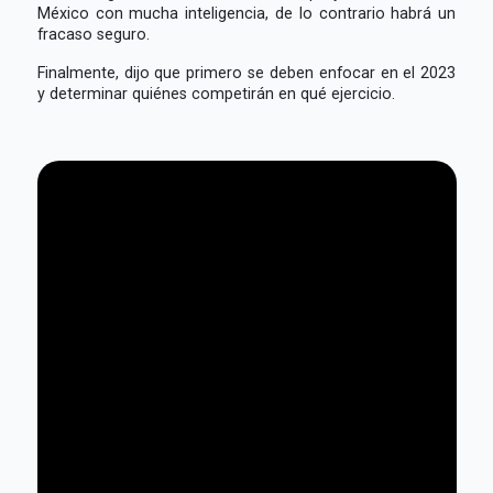
México con mucha inteligencia, de lo contrario habrá un
fracaso seguro.
Finalmente, dijo que primero se deben enfocar en el 2023
y determinar quiénes competirán en qué ejercicio.
Dante Delgado | Movimiento Ciudadano | Tercera
opción