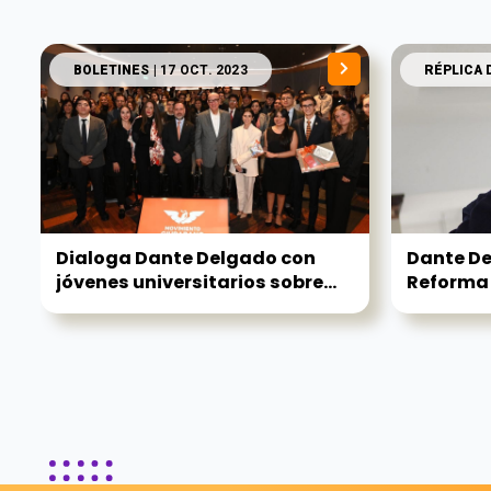
BOLETINES
| 17 OCT. 2023
RÉPLICA 
Dialoga Dante Delgado con
Dante De
jóvenes universitarios sobre...
Reforma E