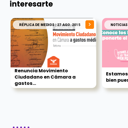
interesarte
RÉPLICA DE MEDIOS
| 27 AGO. 2015
NOTICIAS
Renuncia Movimiento
Estamos 
Ciudadano en Cámara a
bien pue
gastos...