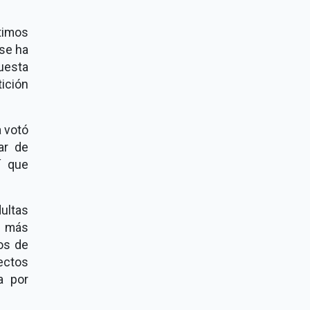
timos
 se ha
puesta
ición
a votó
ar de
í que
ultas
s más
os de
ectos
a por