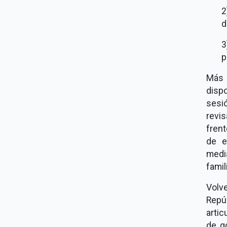
2
d
3
p
Más 
disp
sesi
revis
frent
de e
medi
famil
Volv
Repú
artic
de g