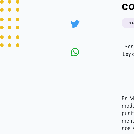
CO
B
Sen
Ley 
En M
mode
puni
meno
nos 