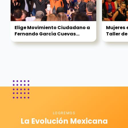
Elige Movimiento Ciudadano a
Mujeres 
Fernando García Cuevas...
Taller de
LOGREMOS
La Evolución Mexicana