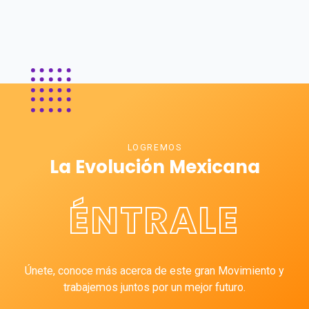
LOGREMOS
La Evolución Mexicana
ÉNTRALE
Únete, conoce más acerca de este gran Movimiento y
trabajemos juntos por un mejor futuro.