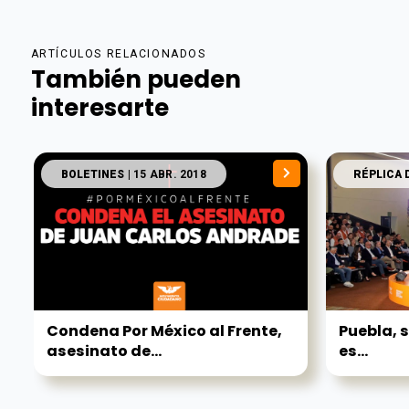
ARTÍCULOS RELACIONADOS
También pueden
interesarte
BOLETINES
| 15 ABR. 2018
RÉPLICA 
Condena Por México al Frente,
Puebla, s
asesinato de...
es...