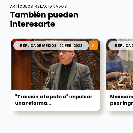
ARTÍCULOS RELACIONADOS
También pueden
interesarte
RÉPLICA DE MEDIOS
| 22 FEB. 2023
RÉPLICA 
"Traición a la patria" impulsar
Mexicana
una reforma...
peor ingr