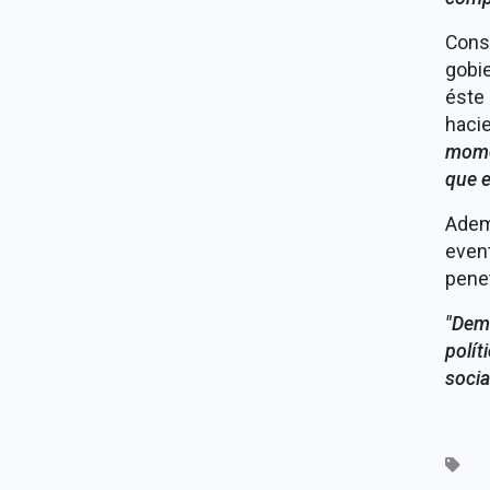
Cons
gobi
éste
haci
mome
que e
Ademá
even
penet
"Dem
polí
socia