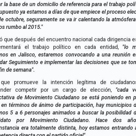
r la base de un domicilio de referencia para el trabajo polí
upuesto ya estamos a días de que empiece el proceso elec
de octubre, seguramente se va ir calentando la atmósfera
os rumbo al 2015."
ó que después del encuentro nacional cada dirigencia e
ementará el trabajo político en cada entidad,
"lo 
mos en Jalisco, estaremos convocando a una reunión es
 dar Seguimiento e implementar las decisiones que se to
fin de semana".
 que promueve la intención legítima de ciudadan
ender competir por un cargo de elección,
"cada v
ctativa de Movimiento Ciudadano se está poniendo en p
 en términos de ánimo de participación, hay municipios
mos 5 a 6 personajes animados a buscar la posibilidad d
idato por Movimiento Ciudadano. Hace dos añ
nstancia era totalmente distinta, hoy estamos entrando
tencia directa con el partido oficial".