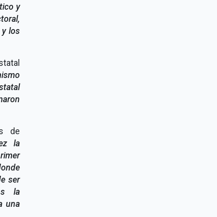
tico y
toral,
 y los
statal
mismo
tatal
maron
os de
ez la
rimer
 donde
e ser
os la
 a una