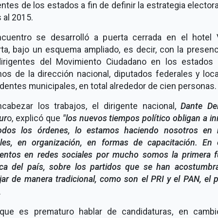
entes de los estados a fin de definir la estrategia elector
 al 2015.
ncuentro se desarrolló a puerta cerrada en el hotel 
rta, bajo un esquema ampliado, es decir, con la presen
dirigentes del Movimiento Ciudadano en los estados 
os de la dirección nacional, diputados federales y loc
dentes municipales, en total alrededor de cien personas.
ncabezar los trabajos, el dirigente nacional,
Dante De
ur
o, explicó que
"los nuevos tiempos político obligan a i
odos los órdenes, lo estamos haciendo nosotros en 
ales, en organización, en formas de capacitación. En 
ntos en redes sociales por mucho somos la primera f
tica del país, sobre los partidos que se han acostumbr
jar de manera tradicional, como son el PRI y el PAN, el 
.
 que es prematuro hablar de candidaturas, en cambi