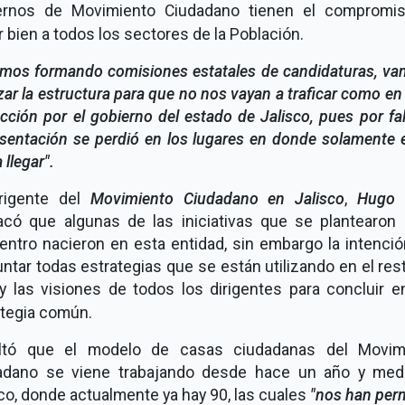
ernos de Movimiento Ciudadano tienen el compromi
r bien a todos los sectores de la Población.
amos formando comisiones estatales de candidaturas, va
zar la estructura para que no nos vayan a traficar como e
ección por el gobierno del estado de Jalisco, pues por fa
sentación se perdió en los lugares en donde solamente 
 llegar".
irigente del
Movimiento Ciudadano en Jalisco
,
Hugo 
acó que algunas de las iniciativas que se plantearon 
entro nacieron en esta entidad, sin embargo la intenció
ntar todas estrategias que se están utilizando en el res
 y las visiones de todos los dirigentes para concluir e
ategia común.
ltó que el modelo de casas ciudadanas del Movim
adano se viene trabajando desde hace un año y med
co, donde actualmente ya hay 90, las cuales
"nos han per