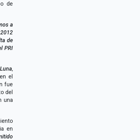
so de
mos a
n 2012
lta de
el PRI
Luna
,
en el
n fue
to del
n una
iento
ia en
mitido