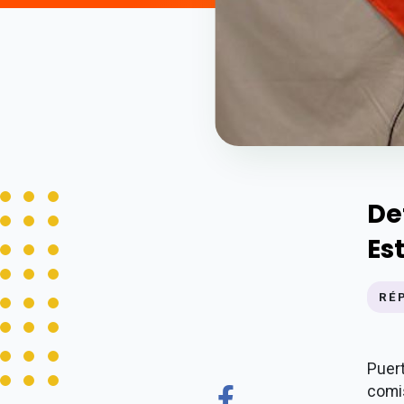
De
Es
RÉ
Puert
comi