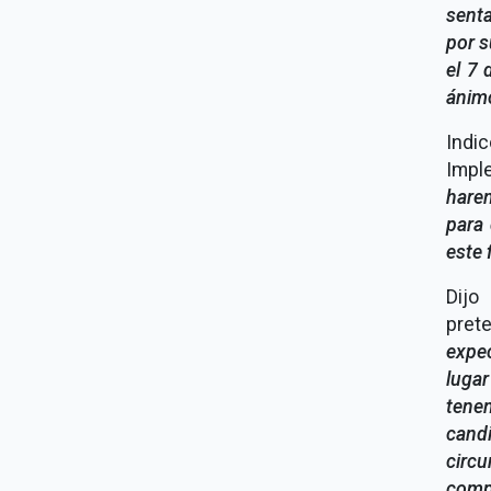
senta
por s
el 7 
ánim
Indic
Impl
hare
para
este 
Dijo
pret
expe
lugar
tene
cand
circu
compe