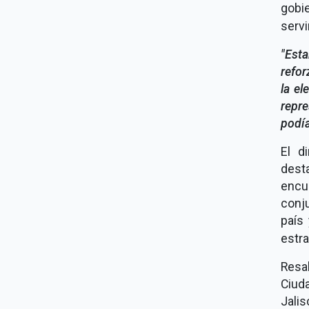
gobi
servi
"Est
refor
la el
repre
podía
El d
dest
encu
conju
país
estr
Resa
Ciud
Jalis