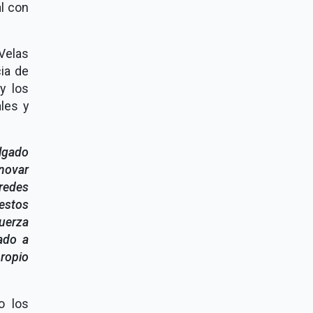
al con
Velas
cia de
y los
ales y
lgado
nnovar
redes
estos
uerza
ado a
propio
o los