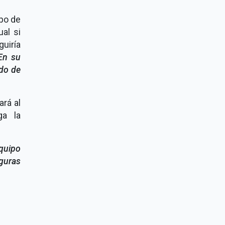
po de
al si
uiría
En su
do de
ará al
ga la
quipo
guras