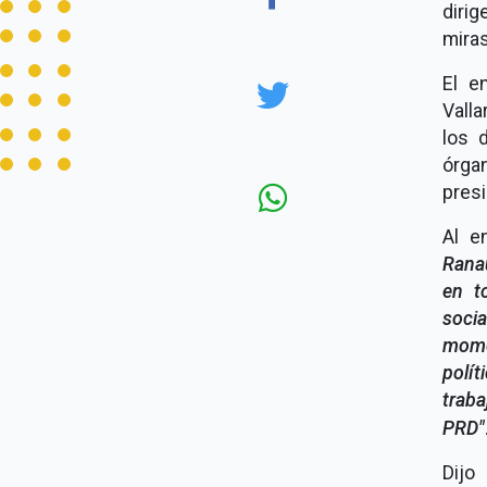
dirig
miras
El e
Valla
los 
órgan
presi
Al e
Rana
en t
soci
mome
polí
traba
PRD"
Dijo