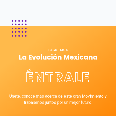
LOGREMOS
La Evolución Mexicana
ÉNTRALE
Únete, conoce más acerca de este gran Movimiento y
trabajemos juntos por un mejor futuro.