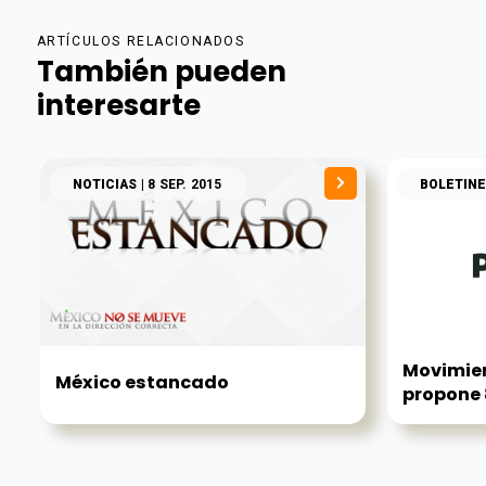
ARTÍCULOS RELACIONADOS
También pueden
interesarte
NOTICIAS
| 8 SEP. 2015
BOLETINE
Movimie
México estancado
propone 