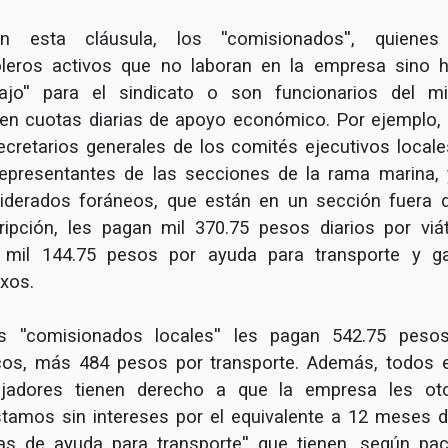
n esta cláusula, los ''comisionados'', quiene
oleros activos que no laboran en la empresa sino 
abajo'' para el sindicato o son funcionarios del m
ben cuotas diarias de apoyo económico. Por ejemplo, 
ecretarios generales de los comités ejecutivos locale
representantes de las secciones de la rama marina, 
iderados foráneos, que están en un sección fuera 
ripción, les pagan mil 370.75 pesos diarios por viát
mil 144.75 pesos por ayuda para transporte y g
xos.
s ''comisionados locales'' les pagan 542.75 peso
icos, más 484 pesos por transporte. Además, todos 
ajadores tienen derecho a que la empresa les ot
éstamos sin intereses por el equivalente a 12 meses d
as de ayuda para transporte'' que tienen, según pac