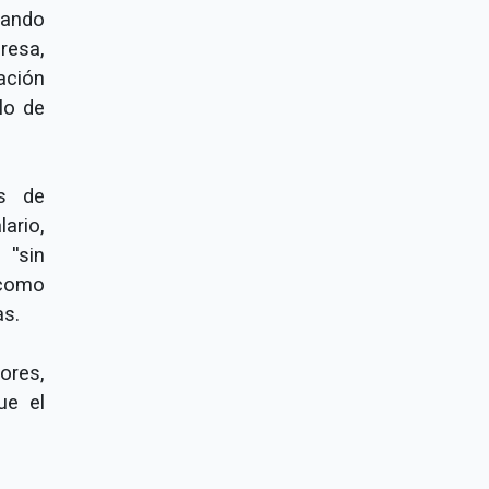
uando
resa,
ción
lo de
es de
ario,
''sin
 como
as.
ores,
ue el