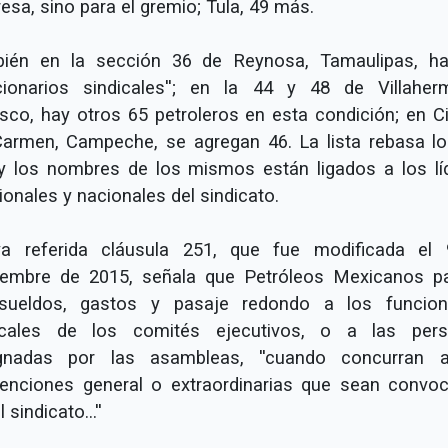
esa, sino para el gremio; Tula, 49 más.
ién en la sección 36 de Reynosa, Tamaulipas, h
ncionarios sindicales''; en la 44 y 48 de Villaher
sco, hay otros 65 petroleros en esta condición; en C
Carmen, Campeche, se agregan 46. La lista rebasa lo
y los nombres de los mismos están ligados a los lí
ionales y nacionales del sindicato.
a referida cláusula 251, que fue modificada el
iembre de 2015, señala que Petróleos Mexicanos p
sueldos, gastos y pasaje redondo a los funcion
icales de los comités ejecutivos, o a las per
gnadas por las asambleas, ''cuando concurran 
enciones general o extraordinarias que sean convo
 sindicato...''