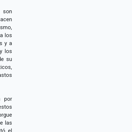
s son
hacen
ismo,
a los
s y a
y los
de su
icos,
astos
s por
estos
orgue
e las
tó el