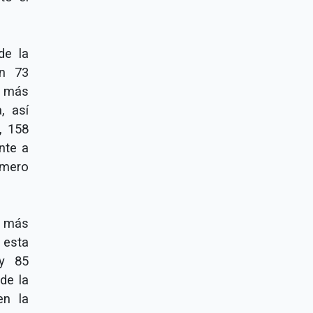
de la
on 73
, más
, así
, 158
nte a
omero
n más
 esta
ay 85
de la
en la