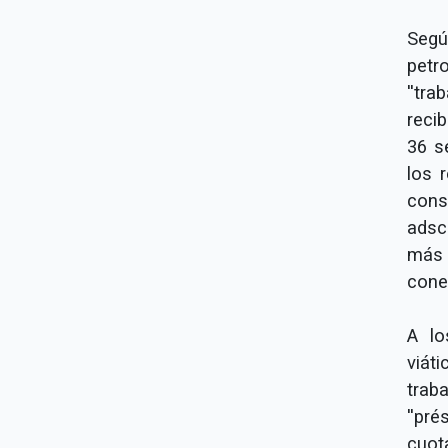
Segú
petr
''tr
reci
36 s
los 
cons
adsc
más 
cone
A lo
viát
trab
''pr
cuot