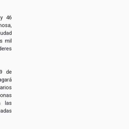
ay 46
mosa,
iudad
s mil
deres
 9 de
agará
arios
sonas
a las
cadas