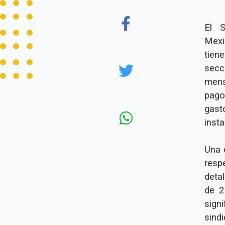
El S
Mexi
tien
sec
mens
pago
gast
inst
Una 
resp
deta
de 2
sign
sind