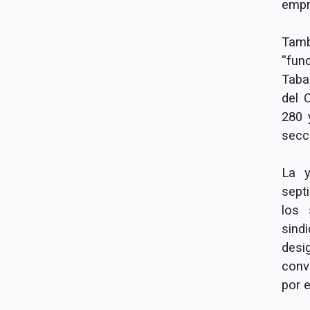
empr
Tamb
''fu
Taba
del 
280 
secc
La y
sept
los 
sind
desi
conv
por el