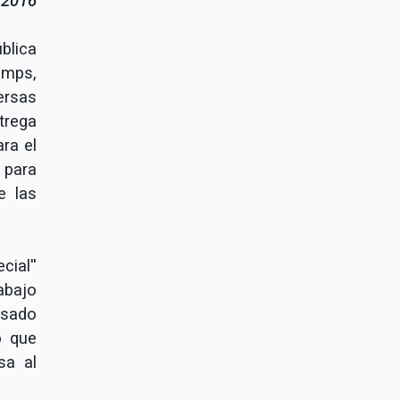
l 2016
blica
amps,
ersas
rega
ra el
 para
e las
ial''
abajo
asado
o que
sa al