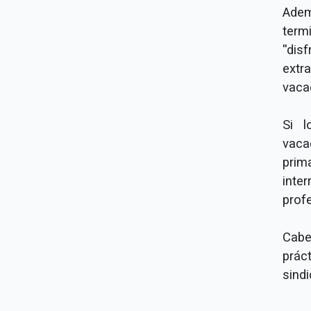
Adem
term
''d
extr
vaca
Si l
vaca
prim
inte
prof
Cabe
prác
sindi