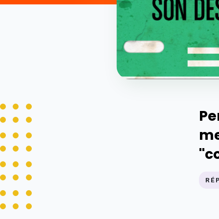
Pe
me
''
RÉ