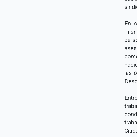
sindi
En c
mism
pers
ases
como
naci
las 
Desc
Entr
trab
cond
trab
Ciud