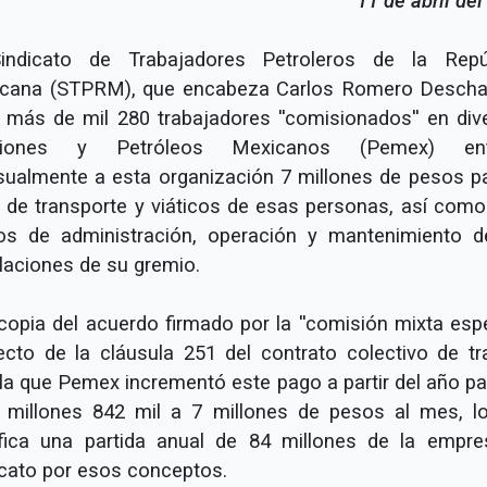
11 de abril de
indicato de Trabajadores Petroleros de la Repú
cana (STPRM), que encabeza Carlos Romero Desch
e más de mil 280 trabajadores ''comisionados'' en div
ciones y Petróleos Mexicanos (Pemex) ent
ualmente a esta organización 7 millones de pesos pa
 de transporte y viáticos de esas personas, así como
os de administración, operación y mantenimiento d
alaciones de su gremio.
copia del acuerdo firmado por la ''comisión mixta espec
ecto de la cláusula 251 del contrato colectivo de tr
lla que Pemex incrementó este pago a partir del año p
 millones 842 mil a 7 millones de pesos al mes, l
ifica una partida anual de 84 millones de la empre
icato por esos conceptos.