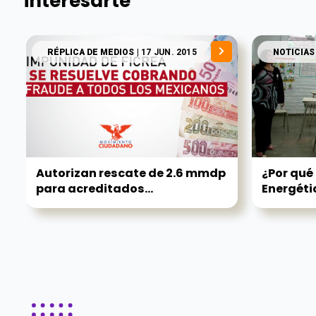
interesarte
RÉPLICA DE MEDIOS
| 17 JUN. 2015
NOTICIAS
Autorizan rescate de 2.6 mmdp
¿Por qué
para acreditados...
Energétic