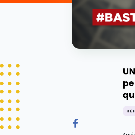
UN
pe
qu
RÉ
Améri