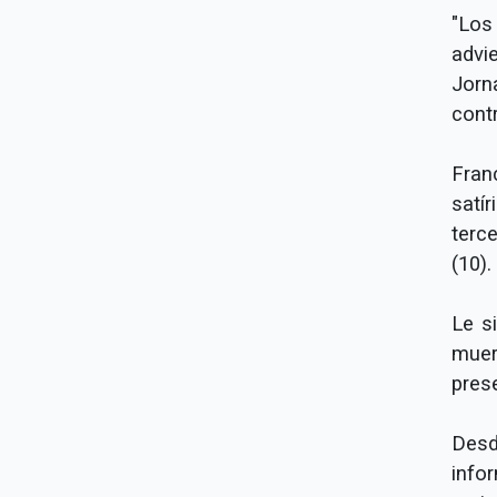
"Los 
advi
Jorn
contr
Fran
satí
terc
(10).
Le s
muert
pres
Desd
info