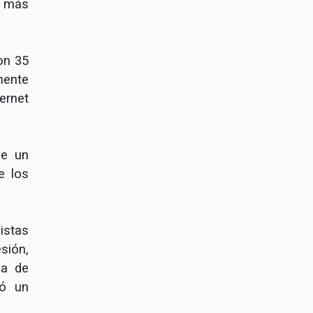
e más
on 35
mente
ernet
de un
e los
istas
sión,
ea de
só un