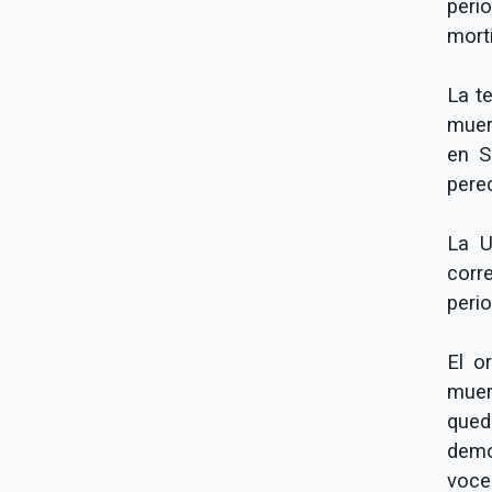
peri
mort
La t
muer
en S
pere
La U
corr
peri
El o
muer
qued
demo
voce