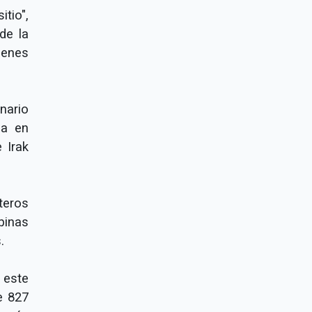
itio",
de la
menes
nario
ca en
 Irak
teros
ipinas
.
 este
e 827