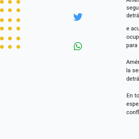
segun
detrá
e ac
ocup
para 
Amér
la s
detrá
En t
espe
confl