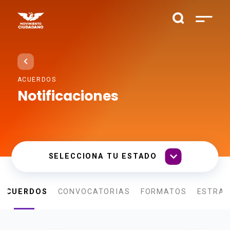
ACUERDOS
Notificaciones
ACUERDOS
CONVOCATORIAS
FORMATOS
ESTRAD