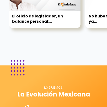
El oficio de legislador, un
No hubo f
balance personal:...
ya...
LOGREMOS
La Evolución Mexicana