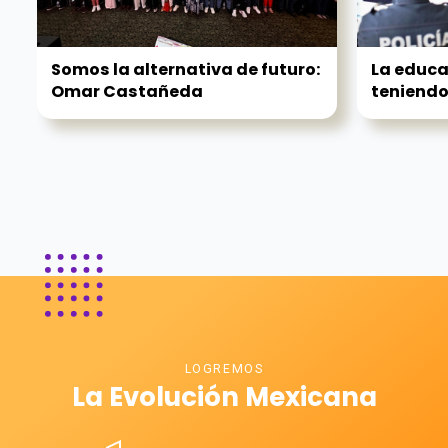
Somos la alternativa de futuro:
La educa
Omar Castañeda
teniendo 
LOGREMOS
La Evolución Mexicana