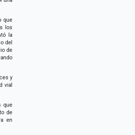
o que
s los
tó la
co del
cio de
cando
nces y
d vial
s que
to de
ra en