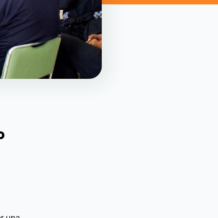
o
or una