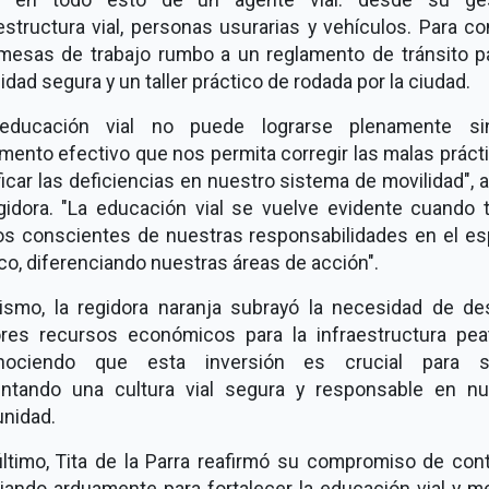
estructura vial, personas usurarias y vehículos. Para co
mesas de trabajo rumbo a un reglamento de tránsito pa
idad segura y un taller práctico de rodada por la ciudad.
educación vial no puede lograrse plenamente s
mento efectivo que nos permita corregir las malas práct
ficar las deficiencias en nuestro sistema de movilidad", 
egidora. "La educación vial se vuelve evidente cuando 
s conscientes de nuestras responsabilidades en el es
co, diferenciando nuestras áreas de acción".
ismo, la regidora naranja subrayó la necesidad de des
res recursos económicos para la infraestructura peat
nociendo que esta inversión es crucial para s
ntando una cultura vial segura y responsable en nu
nidad.
último, Tita de la Parra reafirmó su compromiso de cont
jando arduamente para fortalecer la educación vial y m