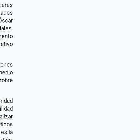
leres
dades
 Óscar
ales.
mento
etivo
iones
medio
sobre
ridad
ilidad
lizar
ticos
es la
tión,