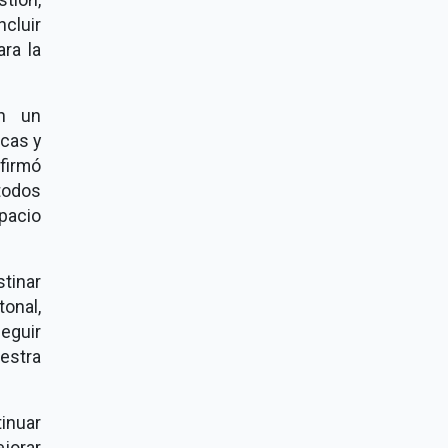
ncluir
ra la
in un
icas y
afirmó
todos
pacio
tinar
onal,
eguir
estra
inuar
ejorar