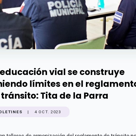
 educación vial se construye
niendo límites en el reglament
 tránsito: Tita de la Parra
OLETINES
|
4 OCT. 2023
ian talleres de armonización del reglamento de tránsito p