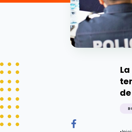
La
te
de
B
•
Inic