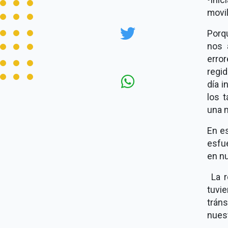
movil
Porq
nos 
erro
regid
día i
los 
una m
En es
esfue
en n
La r
tuvi
trán
nues