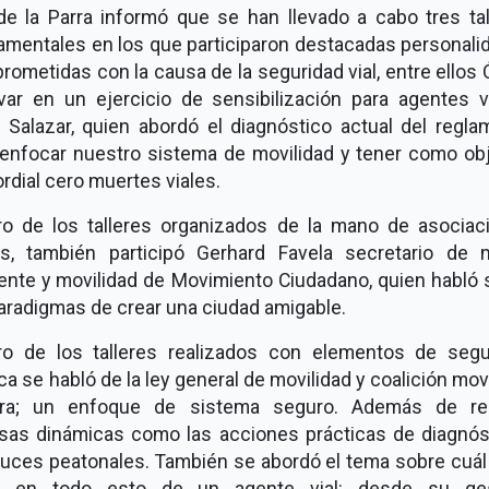
 de la Parra informó que se han llevado a cabo tres tal
amentales en los que participaron destacadas personali
ometidas con la causa de la seguridad vial, entre ellos
ivar en un ejercicio de sensibilización para agentes vi
 Salazar, quien abordó el diagnóstico actual del regla
 enfocar nuestro sistema de movilidad y tener como obj
rdial cero muertes viales.
ro de los talleres organizados de la mano de asociac
les, también participó Gerhard Favela secretario de 
ente y movilidad de Movimiento Ciudadano, quien habló 
aradigmas de crear una ciudad amigable.
ro de los talleres realizados con elementos de segu
ca se habló de la ley general de movilidad y coalición mov
ra; un enfoque de sistema seguro. Además de rea
rsas dinámicas como las acciones prácticas de diagnós
ruces peatonales. También se abordó el tema sobre cuál 
e en todo esto de un agente vial: desde su ges