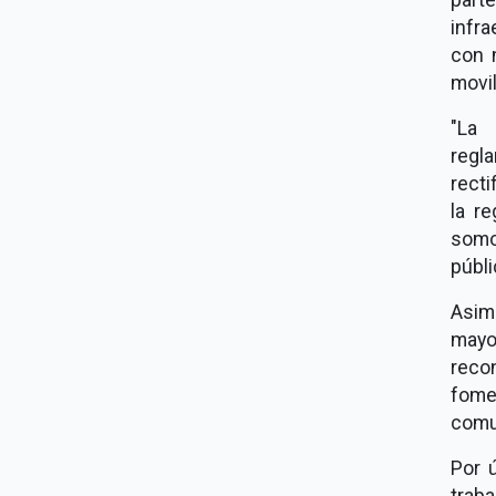
infra
con 
movil
"La 
regla
recti
la r
somo
públi
Asim
mayo
reco
fome
comu
Por 
traba