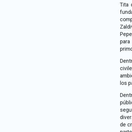
Tita
fund
compr
Zald
Pepe
para
primo
Dent
civi
ambi
los p
Dent
públi
segu
dive
de c
part