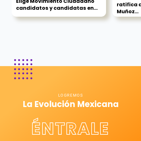
Elige Movimiento Ciudadano
ratifica
candidatos y candidatas en...
Muñoz...
LOGREMOS
La Evolución Mexicana
ÉNTRALE