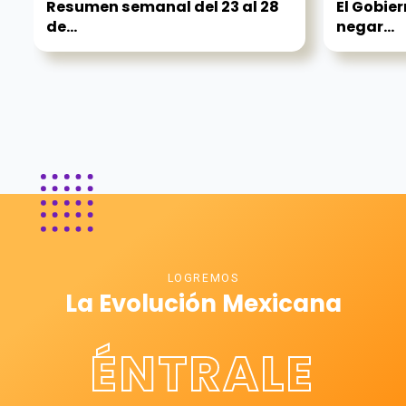
Resumen semanal del 23 al 28
El Gobier
de...
negar...
LOGREMOS
La Evolución Mexicana
ÉNTRALE