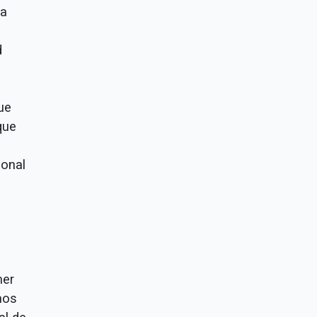
da
d
ue
que
ional
mer
nos