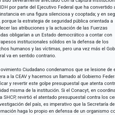
a sido severamente afectado con la captura institucion
NDH por parte del Ejecutivo Federal que ha convertido 
 instancia en una figura silenciosa y cooptada; y en se
, porque la estrategia de seguridad pública orientada a
lecer las atribuciones y la actuación de las Fuerzas
das obligarían a un Estado democrático a contar con
rapesos institucionales sólidos en la defensa de los
chos humanos y las víctimas, pero una vez más el Gob
al va en sentido contrario.
ovimiento Ciudadano condenamos que se lesione de 
ra a la CEAV y hacemos un llamado al Gobierno Feder
ficar y revertir este golpe presupuestal que atenta contr
lidad misma de la institución. Si el Conacyt, en coordin
a SHCP, revirtió el atentado presupuestal contra los c
vestigación del país, es imperativo que la Secretaría de
rnación haga lo propio en defensa de un organismo 