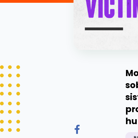
Mo
so
si
pr
hu
B