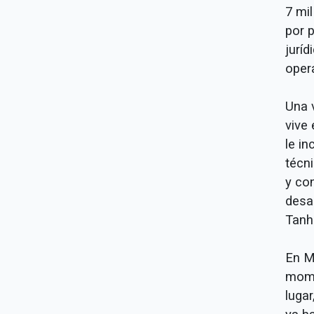
7 mi
por 
juríd
opera
Una 
vive 
le i
técn
y co
desap
Tanh
En M
mome
luga