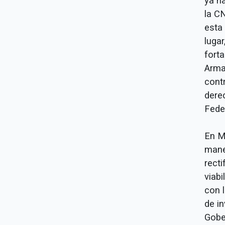
ya h
la C
esta
lugar
forta
Arma
cont
dere
Feder
En M
mane
recti
viabi
con l
de in
Gobe