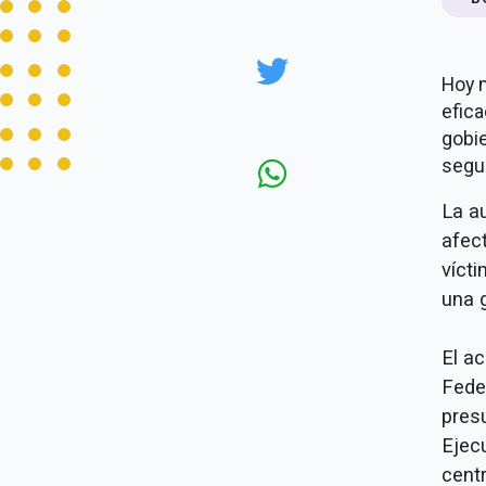
Hoy 
efica
gobie
segu
La a
afec
víct
una g
El ac
Fede
pres
Ejec
cent