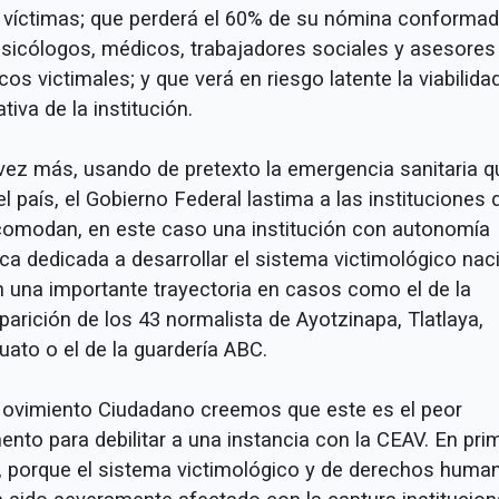
l víctimas; que perderá el 60% de su nómina conforma
psicólogos, médicos, trabajadores sociales y asesores
icos victimales; y que verá en riesgo latente la viabilida
tiva de la institución.
vez más, usando de pretexto la emergencia sanitaria q
el país, el Gobierno Federal lastima a las instituciones 
ncomodan, en este caso una institución con autonomía
ica dedicada a desarrollar el sistema victimológico nac
n una importante trayectoria en casos como el de la
arición de los 43 normalista de Ayotzinapa, Tlatlaya,
uato o el de la guardería ABC.
ovimiento Ciudadano creemos que este es el peor
nto para debilitar a una instancia con la CEAV. En pri
r, porque el sistema victimológico y de derechos huma