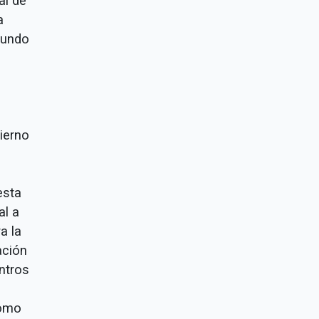
al de
a
gundo
ierno
esta
al a
a la
ación
entros
como