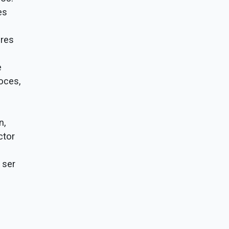
es
ores
e
oces,
n,
ctor
 ser