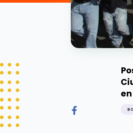
Po
Ci
en
B