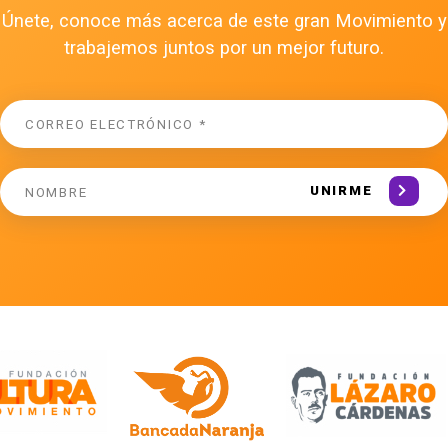
Únete, conoce más acerca de este gran Movimiento y
trabajemos juntos por un mejor futuro.
UNIRME