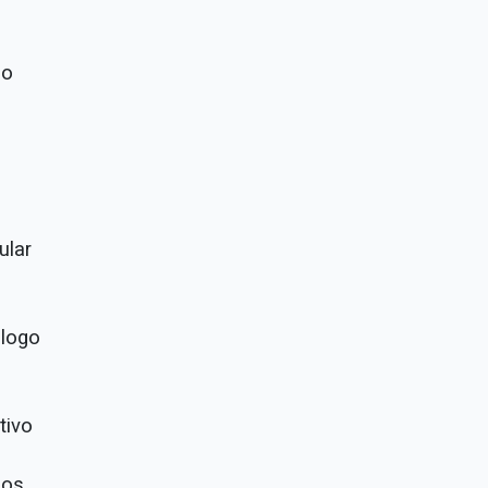
no
ular
álogo
tivo
dos.