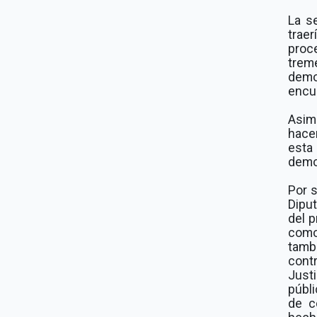
La se
trae
proc
trem
demo
encue
Asim
hace
esta
democ
Por s
Diput
del p
como
tamb
cont
Just
públi
de c