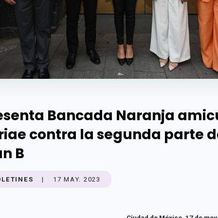
esenta Bancada Naranja amic
riae contra la segunda parte d
an B
OLETINES
|
17 MAY. 2023
Ciudad de México, 17 de may