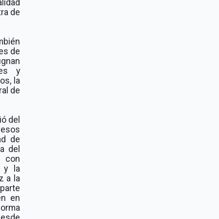
lidad
ra de
mbién
es de
ugnan
nes y
os, la
ral de
ió del
cesos
ad de
a del
 con
 y la
z a la
 parte
ten en
orma
desde