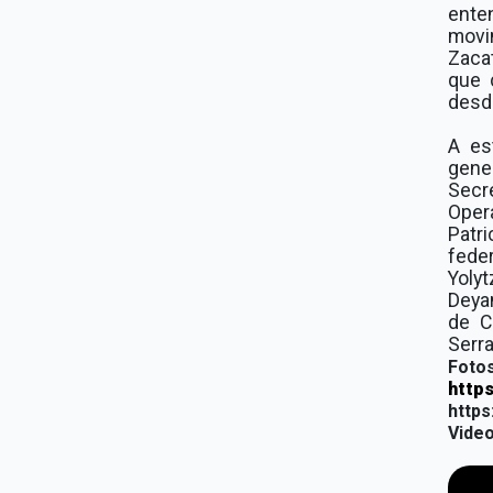
ente
movi
Zaca
que 
desde
A es
gene
Secr
Oper
Patr
feder
Yoly
Deya
de C
Serr
Fotos
http
http
Vide