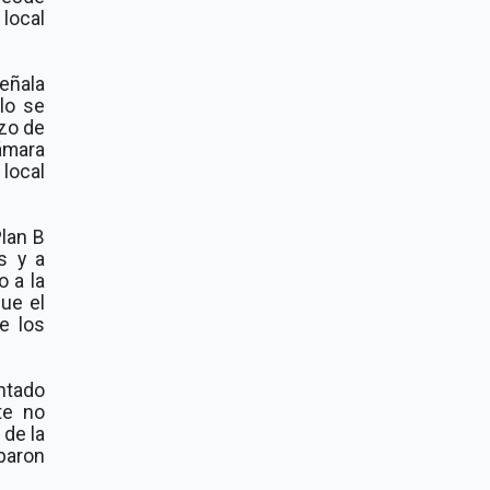
 local
eñala
lo se
rzo de
Cámara
local
Plan B
s y a
 a la
ue el
de los
ntado
te no
 de la
baron