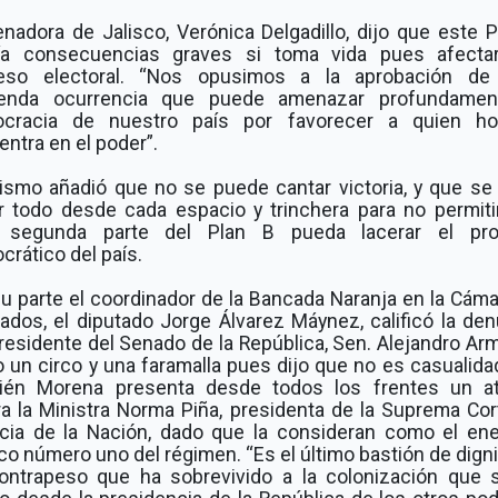
nadora de Jalisco, Verónica Delgadillo, dijo que este 
ría consecuencias graves si toma vida pues afectar
eso electoral. “Nos opusimos a la aprobación de
enda ocurrencia que puede amenazar profundamen
cracia de nuestro país por favorecer a quien h
ntra en el poder”.
ismo añadió que no se puede cantar victoria, y que se
r todo desde cada espacio y trinchera para no permiti
 segunda parte del Plan B pueda lacerar el pr
rático del país.
u parte el coordinador de la Bancada Naranja en la Cám
ados, el diputado Jorge Álvarez Máynez, calificó la de
residente del Senado de la República, Sen. Alejandro Ar
 un circo y una faramalla pues dijo que no es casualida
ién Morena presenta desde todos los frentes un a
ra la Ministra Norma Piña, presidenta de la Suprema Cor
icia de la Nación, dado que la consideran como el en
co número uno del régimen. “Es el último bastión de dign
ontrapeso que ha sobrevivido a la colonización que 