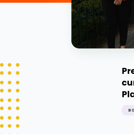
Pr
cu
Pl
B