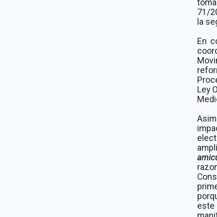
toma
71/2
la se
En c
coor
Movi
refo
Proce
Ley O
Medi
Asimi
imp
elec
ampl
amic
razo
Const
prime
porqu
est
mani