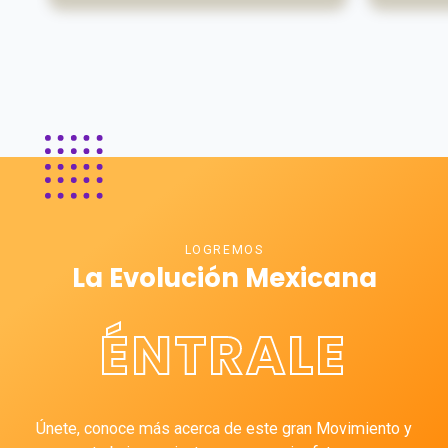
LOGREMOS
La Evolución Mexicana
ÉNTRALE
Únete, conoce más acerca de este gran Movimiento y