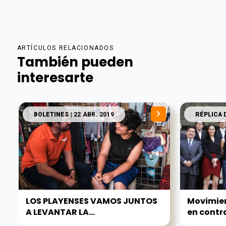
ARTÍCULOS RELACIONADOS
También pueden
interesarte
BOLETINES
| 22 ABR. 2019
RÉPLICA 
LOS PLAYENSES VAMOS JUNTOS
Movimie
A LEVANTAR LA...
en contra