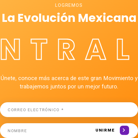
LOGREMOS
La Evolución Mexicana
ÉNTRAL
Únete, conoce más acerca de este gran Movimiento y
trabajemos juntos por un mejor futuro.
UNIRME