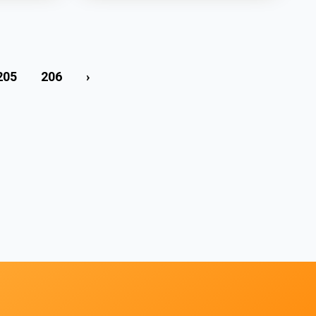
205
206
›