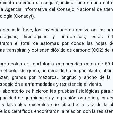
imiento obtenido sin sequía", indicó Luna en una entre
la Agencia Informativa del Consejo Nacional de Cien
ología (Conacyt).
a segunda fase, los investigadores realizaron las pr
ológicas, fisiológicas y anatómicas; estas úl
straron el total de estomas por donde las hojas d
as transpiran y obtienen dióxido de carbono (CO2) del a
protocolos de morfología comprenden cerca de 50 t
 el color de grano, número de hojas por planta, altur
nzan, granos por mazorca, longitud y ancho de la 
isposición a enfermedades y resistencia al viento.
 laboratorio se hicieron las pruebas fisiológicas para
apacidad de germinación y la presión osmótica, es deci
 y las sales minerales que absorbe la raíz de la pl
 los científicos encontraron la relación con la resiste