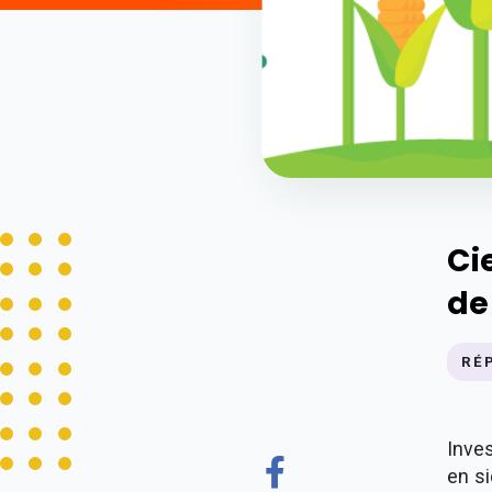
Ci
de
RÉ
Inve
en s