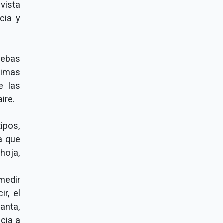
vista
cia y
uebas
timas
e las
ire.
ipos,
a que
hoja,
 medir
r, el
anta,
ncia a