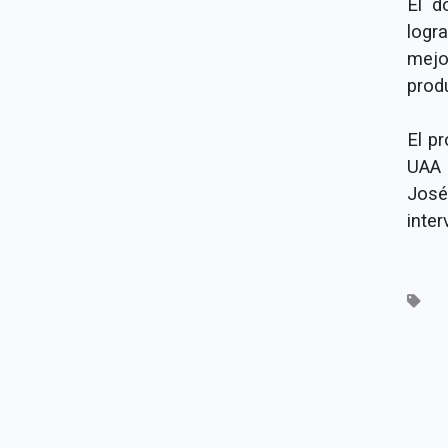
El d
logr
mejor
prod
El p
UAA 
José
inter