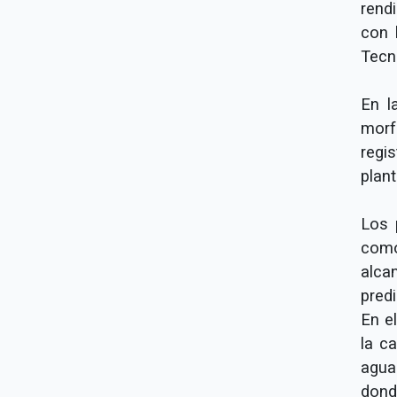
rend
con 
Tecn
En l
morf
regi
plant
Los 
como
alca
pred
En el
la c
agua
donde