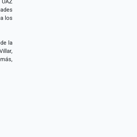
a UAZ
dades
 a los
de la
llar,
emás,