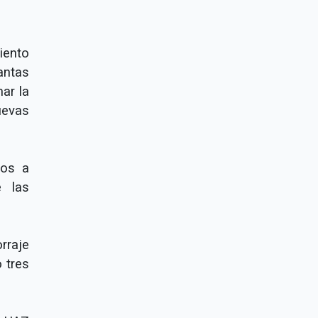
miento
antas
ar la
uevas
ños a
e las
rraje
 tres