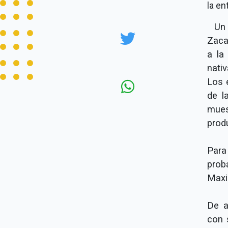
la en
Un g
Zaca
a la
nativ
Los 
de l
mues
prod
Para
prob
Maxi
De a
con 