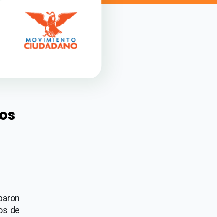
pos
baron
os de