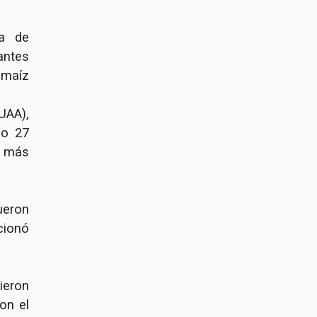
ma de
antes
 maíz
UAA),
do 27
s más
ueron
cionó
ieron
on el