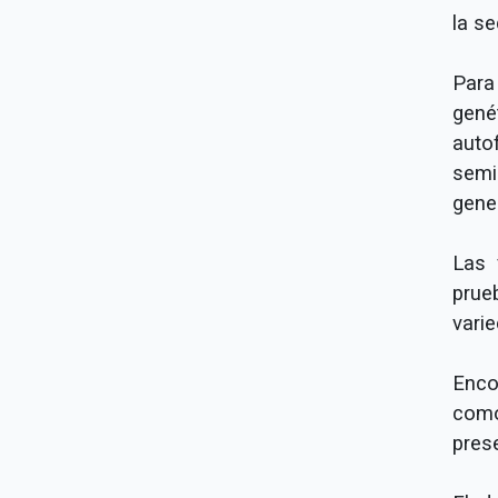
la se
Para 
gené
auto
semi
gene
Las 
prue
varie
Enco
como
pres