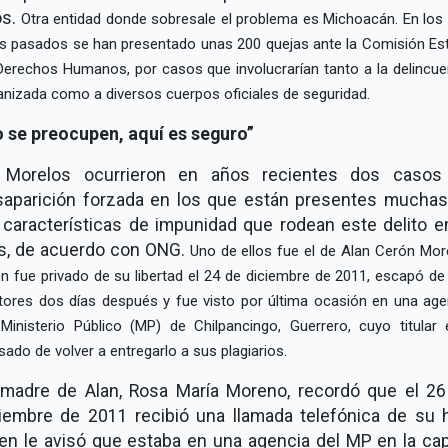
os.
Otra entidad donde sobresale el problema es Michoacán. En los 
s pasados se han presentado unas 200 quejas ante la Comisión Est
Derechos Humanos, por casos que involucrarían tanto a la delincue
anizada como a diversos cuerpos oficiales de seguridad.
 se preocupen, aquí es seguro
 Morelos ocurrieron en años recientes dos casos
saparición forzada en los que están presentes muchas
 características de impunidad que rodean este delito e
s, de acuerdo con ONG.
Uno de ellos fue el de Alan Cerón Mor
en fue privado de su libertad el 24 de diciembre de 2011, escapó de
tores dos días después y fue visto por última ocasión en una age
 Ministerio Público (MP) de Chilpancingo, Guerrero, cuyo titular 
sado de volver a entregarlo a sus plagiarios.
 madre de Alan, Rosa María Moreno, recordó que el 26
iembre de 2011 recibió una llamada telefónica de su h
en le avisó que estaba en una agencia del MP en la cap