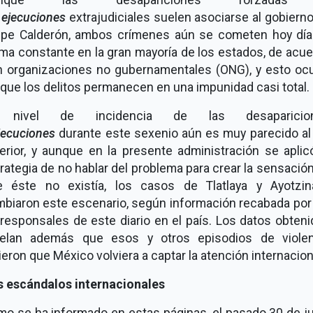
s
ejecuciones
extrajudiciales suelen asociarse al gobiern
lipe Calderón, ambos crímenes aún se cometen hoy día
ma constante en la gran mayoría de los estados, de acu
 organizaciones no gubernamentales (ONG), y esto oc
que los delitos permanecen en una impunidad casi total.
 nivel de incidencia de las desaparicio
jecuciones
durante este sexenio aún es muy parecido al
erior, y aunque en la presente administración se aplic
rategia de no hablar del problema para crear la sensació
e éste no existía, los casos de Tlatlaya y Ayotzin
biaron este escenario, según información recabada por
responsales de este diario en el país. Los datos obten
velan además que esos y otros episodios de violen
ieron que México volviera a captar la atención internacion
s escándalos internacionales
o se ha informado en estas páginas, el pasado 30 de j