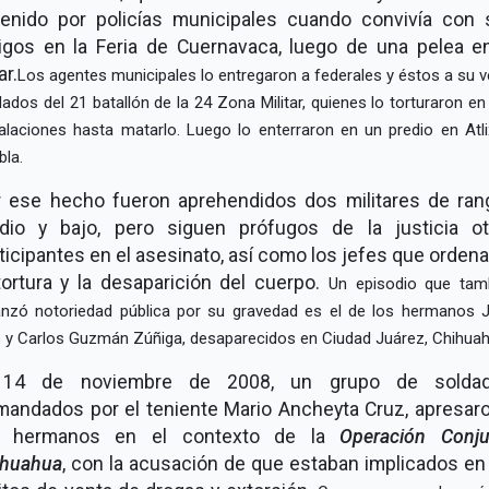
tenido por policías municipales cuando convivía con 
gos en la Feria de Cuernavaca, luego de una pelea e
ar.
Los agentes municipales lo entregaron a federales y éstos a su v
dados del 21 batallón de la 24 Zona Militar, quienes lo torturaron en
talaciones hasta matarlo. Luego lo enterraron en un predio en Atli
bla.
r ese hecho fueron aprehendidos dos militares de ran
dio y bajo, pero siguen prófugos de la justicia ot
ticipantes en el asesinato, así como los jefes que orden
tortura y la desaparición del cuerpo.
Un episodio que tam
anzó notoriedad pública por su gravedad es el de los hermanos 
s y Carlos Guzmán Zúñiga, desaparecidos en Ciudad Juárez, Chihuah
 14 de noviembre de 2008, un grupo de soldad
andados por el teniente Mario Ancheyta Cruz, apresar
s hermanos en el contexto de la
Operación Conju
ihuahua
, con la acusación de que estaban implicados en