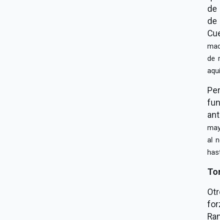
de 
de 
Cu
mad
de 
aqu
Per
fun
ant
may
al 
has
Tor
Otr
fo
Ra