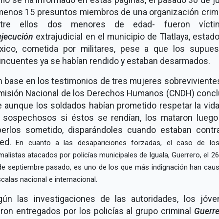
menos 15 presuntos miembros de una organización crim
ntre ellos dos menores de edad- fueron vícti
ejecución
extrajudicial en el municipio de Tlatlaya, estad
xico, cometida por militares, pese a que los supues
incuentes ya se habían rendido y estaban desarmados.
 base en los testimonios de tres mujeres sobrevivientes
misión Nacional de los Derechos Humanos (CNDH) concl
 aunque los soldados habían prometido respetar la vid
s sospechosos si éstos se rendían, los mataron luego
berlos sometido, disparándoles cuando estaban contra
red.
En cuanto a las desapariciones forzadas, el caso de lo
alistas atacados por policías municipales de Iguala, Guerrero, el 26
de septiembre pasado, es uno de los que más indignación han cau
calas nacional e internacional.
gún las investigaciones de las autoridades, los jóve
ron entregados por los policías al grupo criminal
Guerr