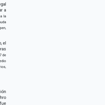
egal
ar a
a la
muda
pen,
, el
oras
7 de
edio
ios,
ción
thro
fue