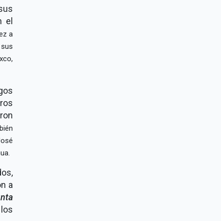
sus
n el
ez a
 sus
xco,
gos
ros
aron
bién
José
ua.
os,
on a
nta
 los