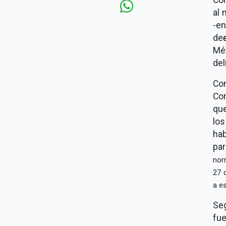
al 
-e
de
Mé
del
Con
Co
que
lo
ha
pa
norm
27 
a es
Se
fue