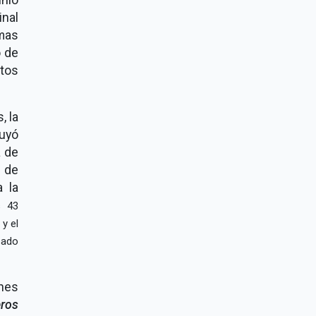
inal
mas
o de
tos
, la
uyó
a de
 de
 la
s 43
 y el
sado
nes
eros