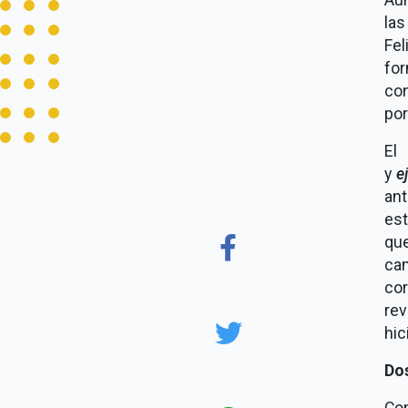
la
Fe
for
con
por
El
y
e
ant
est
qu
cam
cor
re
hic
Do
Com