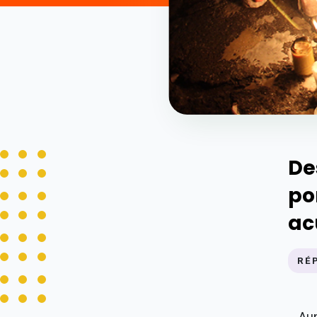
De
po
ac
RÉ
A