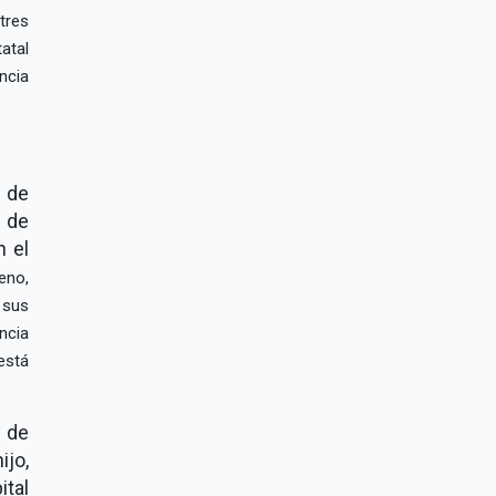
tres
atal
ncia
 de
 de
n el
eno,
 sus
ncia
está
 de
ijo,
ital