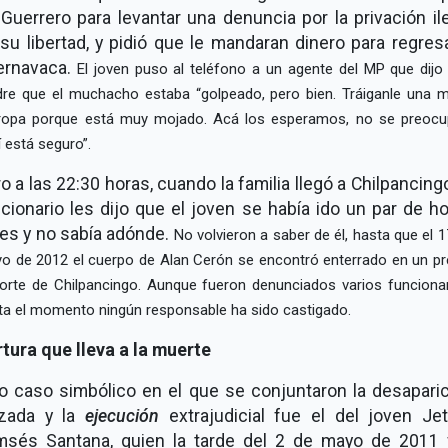
Guerrero para levantar una denuncia por la privación il
su libertad, y pidió que le mandaran dinero para regres
ernavaca.
El joven puso al teléfono a un agente del MP que dijo 
re que el muchacho estaba
golpeado, pero bien. Tráiganle una 
ropa porque está muy mojado. Acá los esperamos, no se preocu
í está seguro
.
o a las 22:30 horas, cuando la familia llegó a Chilpancingo
cionario les dijo que el joven se había ido un par de h
es y no sabía adónde.
No volvieron a saber de él, hasta que el 1
o de 2012 el cuerpo de Alan Cerón se encontró enterrado en un pr
norte de Chilpancingo. Aunque fueron denunciados varios funcionar
ta el momento ningún responsable ha sido castigado.
tura que lleva a la muerte
o caso simbólico en el que se conjuntaron la desapari
rzada y la
ejecución
extrajudicial fue el del joven Je
msés Santana, quien la tarde del 2 de mayo de 2011 