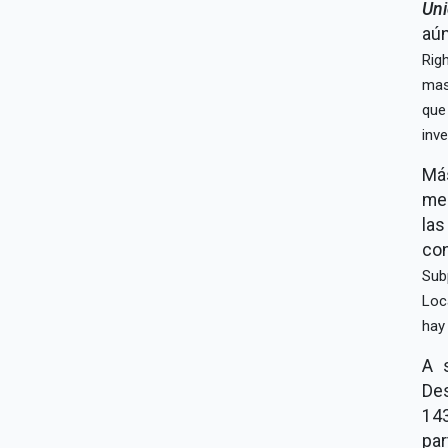
Un
aú
Rig
mas
que
inv
Má
me
la
co
Sub
Loc
hay
A 
Des
143
pa