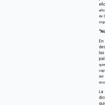
ell
año
de 
org
No
En
de
las
paí
qui
cap
del
acu
La
dic
qui