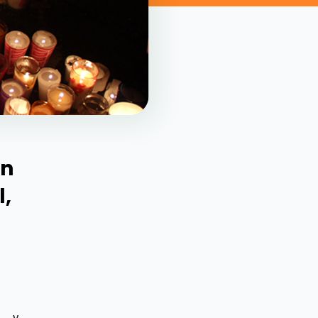
en
l,
 y