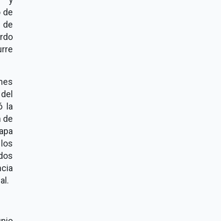
o de
 de
erdo
urre
nes
 del
ó la
n de
apa
 los
idos
cia
al.
unio