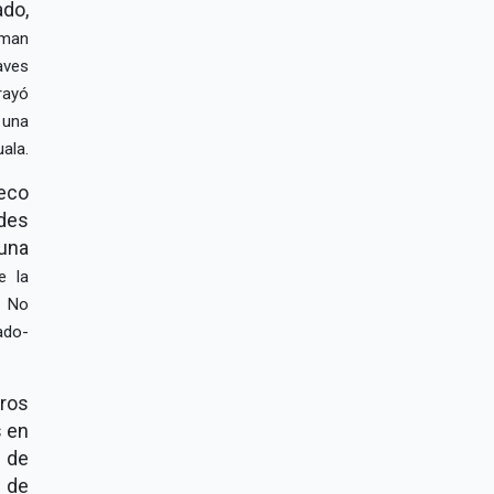
ado,
uman
aves
rayó
 una
ala.
eco
des
una
e la
s No
ado-
ros
s en
s de
 de