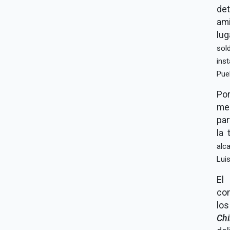
de
ami
lug
sol
ins
Pue
Po
me
par
la 
alc
Lui
El
com
lo
Ch