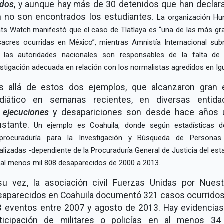
idos
, y aunque hay más de 30 detenidos que han declar
n no son encontrados los estudiantes.
La organización H
hts Watch manifestó que el caso de Tlatlaya es
una de las más gr
acres ocurridas en México
, mientras Amnistía Internacional sub
 las autoridades nacionales son responsables de la falta de
estigación adecuada en relación con los normalistas agredidos en Igu
s allá de estos dos ejemplos, que alcanzaron gran 
diático en semanas recientes, en diversas entida
s
ejecuciones
y desapariciones son desde hace años 
nstante.
Un ejemplo es Coahuila, donde según estadísticas d
procuraduría para la Investigación y Búsqueda de Persona
alizadas -dependiente de la Procuraduría General de Justicia del est
 al menos mil 808 desaparecidos de 2000 a 2013.
su vez, la asociación civil Fuerzas Unidas por Nuest
aparecidos en Coahuila documentó 321 casos ocurrido
 eventos entre 2007 y agosto de 2013. Hay evidencia
rticipación de militares o policías en al menos 34