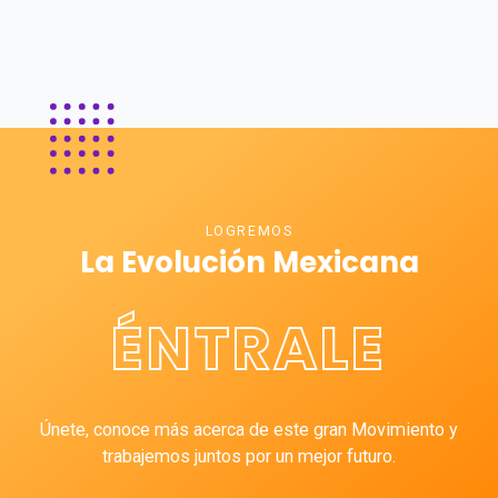
LOGREMOS
La Evolución Mexicana
ÉNTRALE
Únete, conoce más acerca de este gran Movimiento y
trabajemos juntos por un mejor futuro.