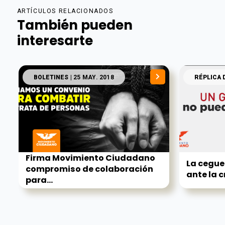
ARTÍCULOS RELACIONADOS
También pueden
interesarte
BOLETINES
| 25 MAY. 2018
RÉPLICA 
Firma Movimiento Ciudadano
La cegu
compromiso de colaboración
ante la cr
para...