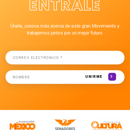
ÉNTRALE
Únete, conoce más acerca de este gran Movimiento y
trabajemos juntos por un mejor futuro.
UNIRME