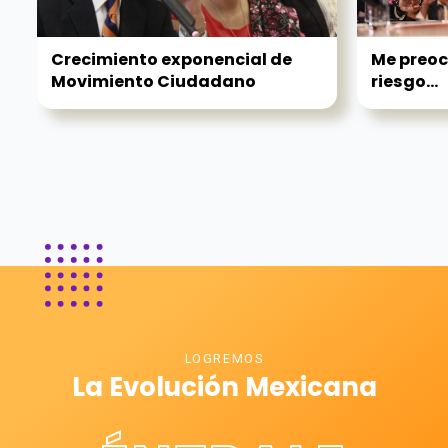
Crecimiento exponencial de
Me preoc
Movimiento Ciudadano
riesgo...
LOGREMOS
La Evolución Mexicana