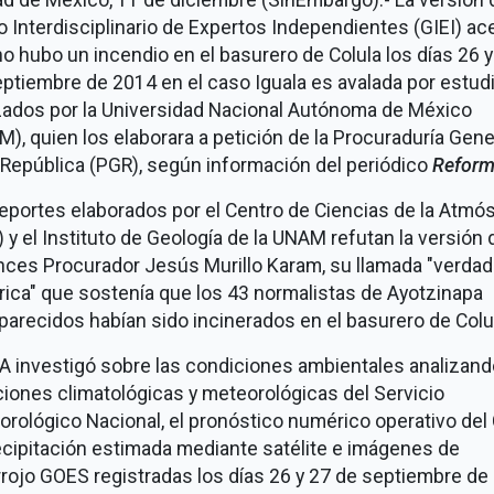
 Interdisciplinario de Expertos Independientes (GIEI) ac
o hubo un incendio en el basurero de Colula los días 26 y
ptiembre de 2014 en el caso Iguala es avalada por estud
izados por la Universidad Nacional Autónoma de México
), quien los elaborara a petición de la Procuraduría Gene
 República (PGR), según información del periódico
Reform
eportes elaborados por el Centro de Ciencias de la Atmó
 y el Instituto de Geología de la UNAM refutan la versión 
nces Procurador Jesús Murillo Karam, su llamada "verdad
rica" que sostenía que los 43 normalistas de Ayotzinapa
arecidos habían sido incinerados en el basurero de Colu
A investigó sobre las condiciones ambientales analizand
iones climatológicas y meteorológicas del Servicio
rológico Nacional, el pronóstico numérico operativo del
ecipitación estimada mediante satélite e imágenes de
rrojo GOES registradas los días 26 y 27 de septiembre de