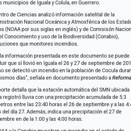
s municipios de Iguala y Colula, en Guerrero.
ntro de Ciencias analizó información satelital de la
nistración Nacional Oceánica y Atmosférica de los Estad
s (NOAA por sus siglas en inglés) y de Comisisón Nacion
el Conocimiento y uso de la Biodiversidad (Conabio),
tuciones que monitores incendios.
 la información presentada en este documento se puede
uir que sí llovió en Iguala el 26 y 27 de septiembre de 20
o se detectó un incendio en la población de Cocula dura
mismos días", señala en documento presentado a
Reforma
porte detalla que la estación automática del SMN ubicada
a registró lluvia con una precipitación acumulada de 5.3
etros entre las 23:40 horas el 26 de septiembre y a las 4
 del día 27. Además, indica una precipitación el 27 de
embre en de la 1:00 y las 4:00 horas.
AA y la Conabio muestran un incendio en el estado de