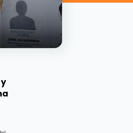
 y
ma
del