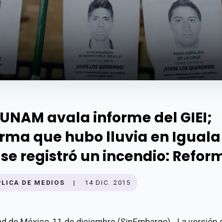
 UNAM avala informe del GIEI;
irma que hubo lluvia en Iguala
 se registró un incendio: Refor
PLICA DE MEDIOS
|
14 DIC. 2015
d de México, 11 de diciembre (SinEmbargo).- La versión 