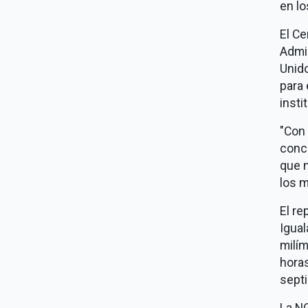
en lo
El Ce
Admi
Unido
para 
insti
"Con
concl
que n
los 
El re
Igual
milím
horas
septi
La NO