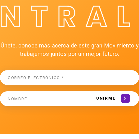
ÉNTRAL
Únete, conoce más acerca de este gran Movimiento y
trabajemos juntos por un mejor futuro.
UNIRME