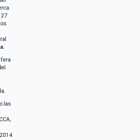
erca
 27
ios
ral
a.
sfera
del
la.
o las
 CCA,
 2014