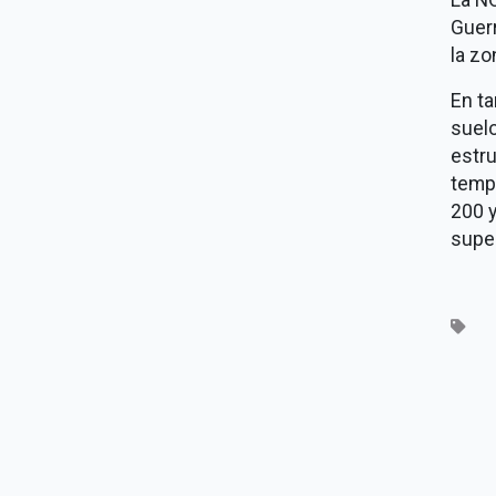
Guer
la zo
En ta
suelo
estr
tempe
200 y
super