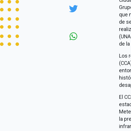
Grupo
que n
de se
real
(UNAM
de la
Los r
(CCA)
ento
histó
desap
El CC
estac
Meteo
la pr
infra