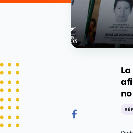
La
af
no
RÉ
Ciuda