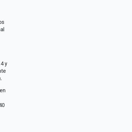
os
al
14 y
nte
.
 en
:40