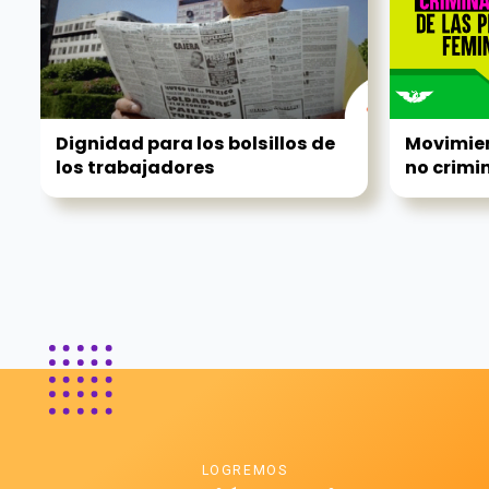
Dignidad para los bolsillos de
Movimie
los trabajadores
no crimin
LOGREMOS