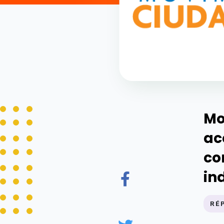
Mo
ac
co
in
RÉ