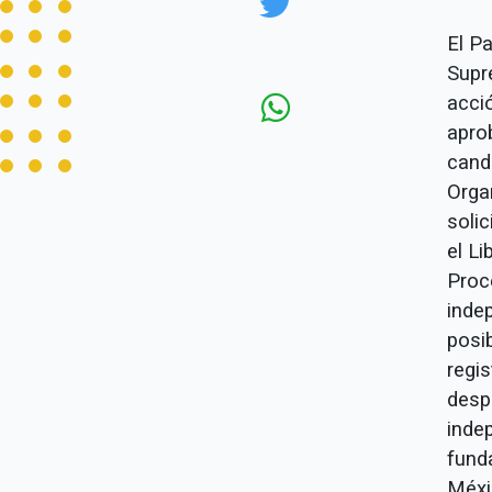
El Pa
Supr
acci
apro
cand
Organ
solic
el Li
Proc
inde
posi
regi
desp
inde
fund
Méxi