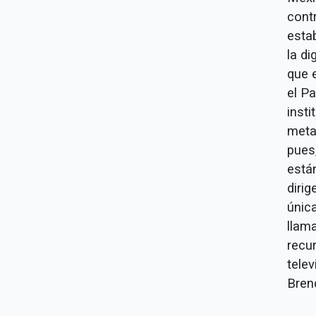
contr
esta
la di
que 
el P
insti
meta
pues,
está
diri
únic
llama
recur
telev
Brend