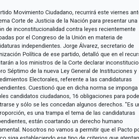
rtido Movimiento Ciudadano, recurrirá este viernes ant
ema Corte de Justicia de la Nación para presentar una
ón de inconstitucionalidad contra leyes recientemente
badas por el Congreso de la Unión en materia de
idaturas independientes. Jorge Álvarez, secretario de
ización Política de ese partido, detalló que en el recu
itarán a los ministros de la Corte declarar inconstitucio
bro Séptimo de la nueva Ley General de Instituciones y
edimientos Electorales, referente a las candidaturas
pendientes. Cuestionó que en dicha norma se imponga 
bles candidatos ciudadanos, 16 obligaciones para pode
strarse y sólo se les concedan algunos derechos. "Es 
roporción, es una trampa el tema de las candidaturas
pendientes, están coartando un derecho humano
amental. Nosotros no vamos a permitir que el Pacto p
co siga estableciendo ese tipo de criterios que atenta