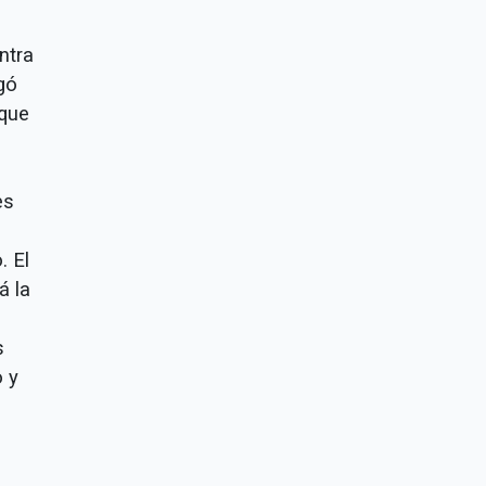
ntra
gó
 que
es
. El
á la
s
o y