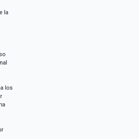
e la
rso
nal
a los
r
una
or
n