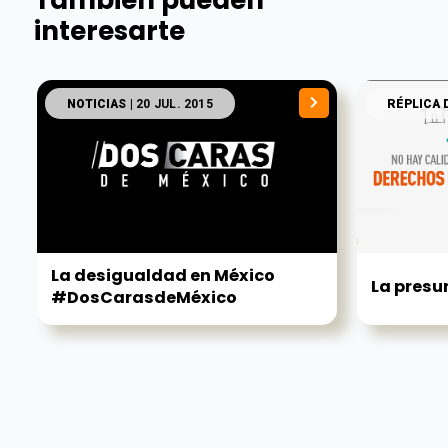
También pueden
interesarte
NOTICIAS
| 20 JUL. 2015
RÉPLICA 
La desigualdad en México
La presu
#DosCarasdeMéxico